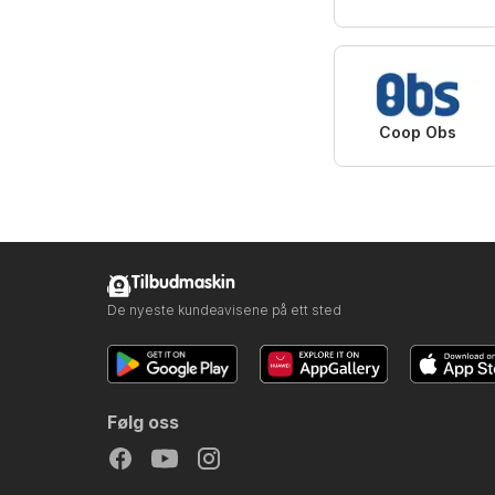
Coop Obs
Tilbudmaskin
De nyeste kundeavisene på ett sted
Følg oss