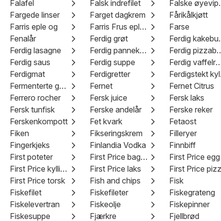
Falafel
Falsk indrefilet
Falske
Fargede linser
Farget dagkrem
Fårikålkjøtt
Farris eple og
Farris Frus eple og
Farse
Fenalår
Ferdig grøt
Ferdi
Ferdig lasagne
Ferdig pannekaker
Ferdig piz
Ferdig saus
Ferdig suppe
Ferdig vaffel
Ferdigmat
Ferdigretter
Fer
Fermenterte grønnsaker
Fernet
Fernet Citrus
Ferrero rocher
Fersk juice
Fersk laks
Fersk tunfisk
Ferske andelår
Ferske reker
Ferskenkompott
Fet kvark
Fetaost
Fiken
Fikseringskrem
Filleryer
Fingerkjeks
Finlandia Vodka
Finnbiff
First poteter
First Price baguetter
First Price egg
First Price kyllingfilet
First Price laks
First Price piz
First Price torsk
Fish and chips
Fisk
Fiskefilet
Fiskefileter
Fiskegrateng
Fiskelevertran
Fiskeolje
Fiskepinner
Fiskesuppe
Fjærkre
Fjellbrød