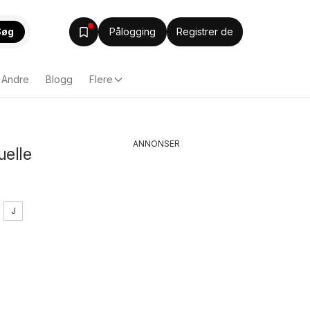
Søg
Pålogging
Registrer de
Andre
Blogg
Flere
ANNONSER
uelle
J