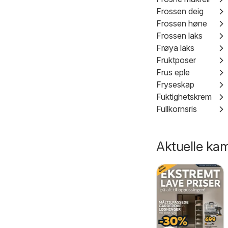
Frossen deig
Frossen høne
Frossen laks
Frøya laks
Fruktposer
Frus eple
Fryseskap
Fuktighetskrem
Fullkornsris
Aktuelle kam
Jula kundeavis
Coop Mega
06/08/2026 - 02/09/2026