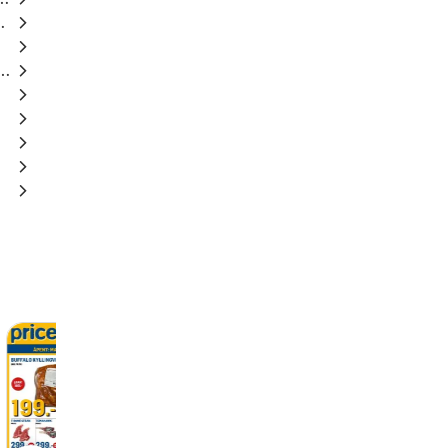
saksmiks
væske til bil
Jula kundeavis
Normal
06/08/2026 - 02/09/20