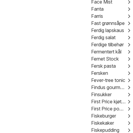
Face Mist
Fanta
Farris
Fast grønnsåpe
Ferdig lapskaus
Ferdig salat
Ferdige tilbehør
Fermentert kål
Fernet Stock
Fersk pasta
Fersken
Fever-tree tonic
Findus gourmet torsk
Finsukker
First Price kjøttdeig
First Price pommes frites
Fiskeburger
Fiskekaker
Fiskepudding