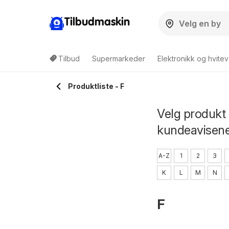
Tilbudmaskin
Tilbud
Supermarkeder
Elektronikk og hvitev
Produktliste - F
Velg produkt 
kundeavisen
A-Z
1
2
3
K
L
M
N
F