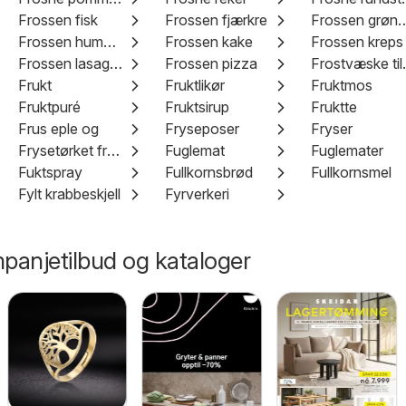
Frossen fisk
Frossen fjærkre
Frossen grønn
Frossen hummer
Frossen kake
Frossen kreps
Frossen lasagne
Frossen pizza
Frost
Frukt
Fruktlikør
Fruktmos
Fruktpuré
Fruktsirup
Fruktte
Frus eple og
Fryseposer
Fryser
Frysetørket frukt
Fuglemat
Fuglemater
Fuktspray
Fullkornsbrød
Fullkornsmel
Fylt krabbeskjell
Fyrverkeri
panjetilbud og kataloger