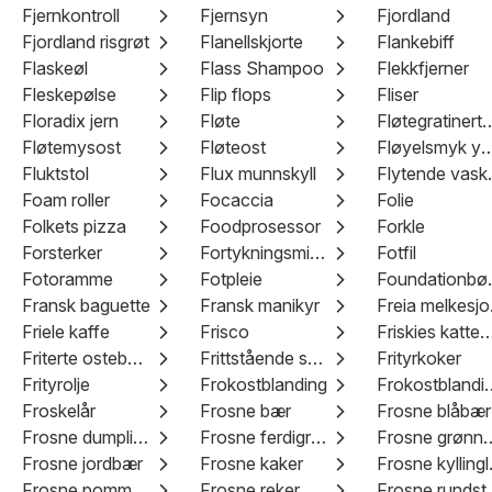
Fjernkontroll
Fjernsyn
Fjordland
Fjordland risgrøt
Flanellskjorte
Flankebiff
Flaskeøl
Flass Shampoo
Flekkfjerner
Fleskepølse
Flip flops
Fliser
Floradix jern
Fløte
Fløtegratinerte
Fløtemysost
Fløteost
Fløyelsmyk yo
Fluktstol
Flux munnskyll
Flyten
Foam roller
Focaccia
Folie
Folkets pizza
Foodprosessor
Forkle
Forsterker
Fortykningsmiddel
Fotfil
Fotoramme
Fotpleie
Foun
Fransk baguette
Fransk manikyr
Fre
Friele kaffe
Frisco
Friskies katt
Friterte osteboller
Frittstående speil
Frityrkoker
Frityrolje
Frokostblanding
Frokostb
Froskelår
Frosne bær
Frosne blåbær
Frosne dumplings
Frosne ferdigretter
Frosne grø
Frosne jordbær
Frosne kaker
Fros
Frosne pommes frites
Frosne reker
Frosne