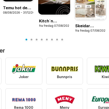
Temu hot deals
08/08/2026 - 31/12/2026
– Norway
Kitch´n
Skeidar
fra fredag 07/08/2026
kundeavis
026
fra fredag 07/08/2026
RYDDESALG
er
Joker
Bunnpris
Kiw
Rema 1000
Meny
Europr