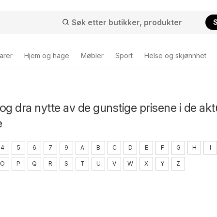
arer
Hjem og hage
Møbler
Sport
Helse og skjønnhet
og dra nytte av de gunstige prisene i de akt
e
4
5
6
7
9
A
B
C
D
E
F
G
H
I
O
P
Q
R
S
T
U
V
W
X
Y
Z