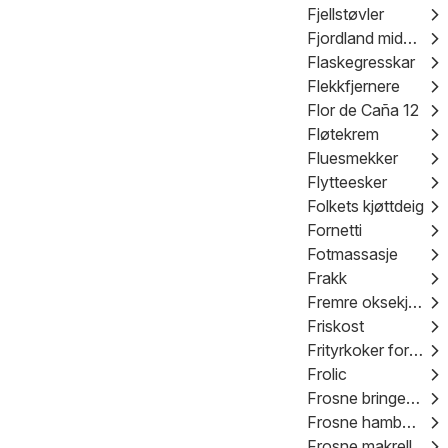
Fjellstøvler
Fjordland middag
Flaskegresskar
Flekkfjernere
Flor de Caña 12
Fløtekrem
Fluesmekker
Flytteesker
Folkets kjøttdeig
Fornetti
Fotmassasje
Frakk
Fremre oksekjøtt
Friskost
Frityrkoker for olje
Frolic
Frosne bringebær
Frosne hamburgere
Frosne makrell