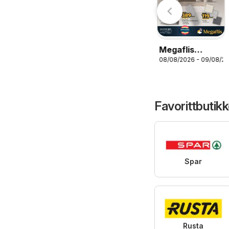
6
06/08/2026 - 08/08/2026
Mega Helg
Megaflis
08/08/2026 - 09/08/2
kundeavis ELP
Favorittbutikk
Spar
Rusta