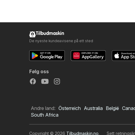
Tilbudmaskin
De nyeste kundeavisene på ett sted
Følg oss
Andre land:
Österreich
Australia
België
Cana
South Africa
Copyright © 2026
Tilbudmaskin.no
.
Sett retningsl