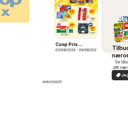
Coop Prix
Tilbud
03/08/2026 - 09/08/2026
kundeavis
næro
Se til
ditt næ
Jeg
ANNONSER