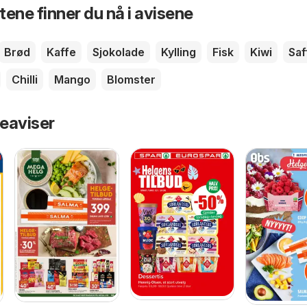
ene finner du nå i avisene
Brød
Kaffe
Sjokolade
Kylling
Fisk
Kiwi
Saf
Chilli
Mango
Blomster
eaviser