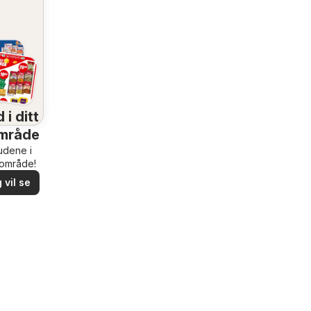
 i ditt
mråde
budene i
rområde!
 vil se