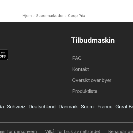
Hjem
Supermarkeder
Coop Prix
Tilbudmaskin
FAQ
Kontakt
Oversikt over byer
Produktliste
da
Schweiz
Deutschland
Danmark
Suomi
France
Great Br
Coop Prix kundeavis
Jeg vil abonnere på kundeavisen
injer for personvern
Vilkår for bruk av nettstedet
Behandlinge