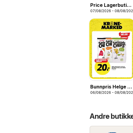
Price Lagerbutikk
07/08/2026 - 08/08/20
kundeavis
Bunnpris Helge -
06/08/2026 - 08/08/20
Kuppet!
Andre butikk