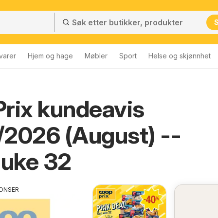
varer
Hjem og hage
Møbler
Sport
Helse og skjønnhet
rix kundeavis
2026 (August) --
 uke 32
ONSER