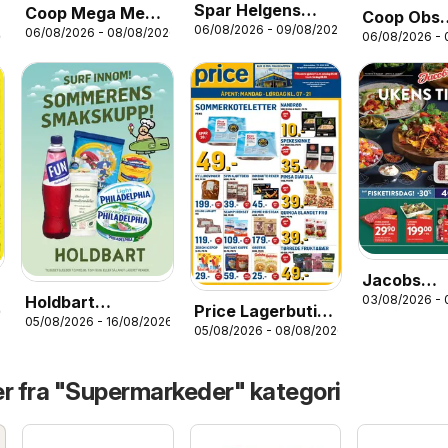
Spar Helgens
Coop Mega Mega
Coop Obs
06/08/2026 - 09/08/2026
Tilbud
06/08/2026 - 08/08/2026
Helg
26
06/08/2026 -
kundeavis
Jacobs
Holdbart
03/08/2026 -
kundeavis
Price Lagerbutikk
26
05/08/2026 - 16/08/2026
kundeavis
05/08/2026 - 08/08/2026
kundeavis
er fra "Supermarkeder" kategori