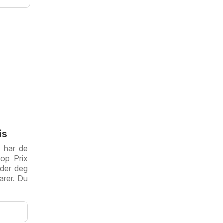
is
x har de
oop Prix
lder deg
arer. Du