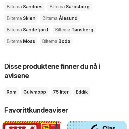
Biltema
Sandnes
Biltema
Sarpsborg
Biltema
Skien
Biltema
Ålesund
Biltema
Sandefjord
Biltema
Tønsberg
Biltema
Moss
Biltema
Bodø
Disse produktene finner du nå i
avisene
Rom
Gulvmopp
75 liter
Eddik
Favorittkundeaviser