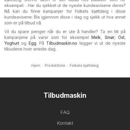
eksempel: . Har du sjekket ut de nyeste kundeavisene deres?
Nå kan du finne kampanjer for Folkets kjøttdeig i disse
kundeavisene: Bla igjennom disse i dag og sjekk ut hva annet
som er på tilbud nå.
Vil du spare penger når du er ute å handler? Ta en titt på
kampanjene på varer som for eksempel
Melk
,
Smør
,
Ost
,
Yoghurt
og
Egg
. På
Tilbudmaskin.no
legger vi ut de nyeste
tilbudene hver eneste dag.
Hjem
Produktliste
Folkets kjøttdeig
Tilbudmaskin
FAQ
Kontakt