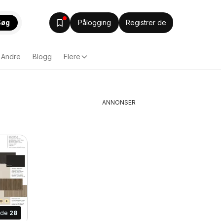
Søg
Pålogging
Registrer de
Andre
Blogg
Flere
ANNONSER
ide
28