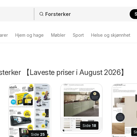
arer
Hjem og hage
Møbler
Sport
Helse og skjønnhet
rsterker 【Laveste priser i August 2026】
Side
18
S
Side
25