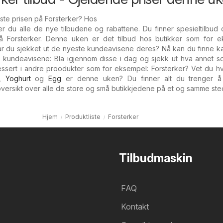
este prisen på Forsterker? Hos
er du alle de nye tilbudene og rabattene. Du finner spesieltilbu
å Forsterker. Denne uken er det tilbud hos butikker som for e
ar du sjekket ut de nyeste kundeavisene deres? Nå kan du finne k
se kundeavisene: Bla igjennom disse i dag og sjekk ut hva annet 
eressert i andre proodukter som for eksempel: Forsterker? Vet du h
,
Yoghurt
og
Egg
er denne uken? Du finner alt du trenger å
oversikt over alle de store og små butikkjedene på et og samme ste
Hjem
Produktliste
Forsterker
Tilbudmaskin
FAQ
Kontakt