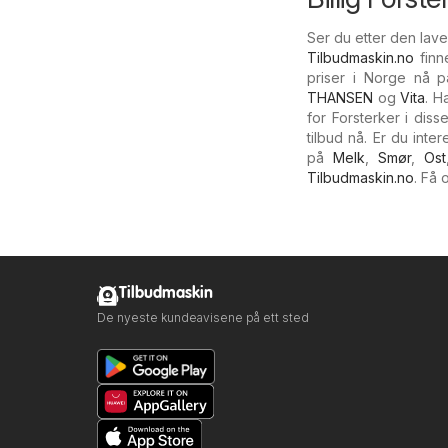
Ser du etter den lav
Tilbudmaskin.no
finn
priser i Norge nå p
THANSEN
og
Vita
. H
for Forsterker i dis
tilbud nå. Er du int
på
Melk
,
Smør
,
Ost
Tilbudmaskin.no
. Få 
Tilbudmaskin
De nyeste kundeavisene på ett sted