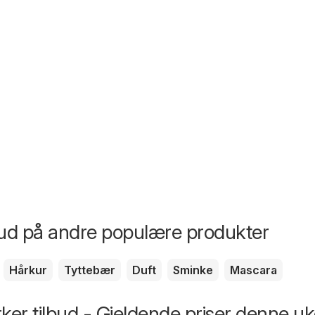
bud på andre populære produkter
Hårkur
Tyttebær
Duft
Sminke
Mascara
erker tilbud - Gjeldende priser denne u