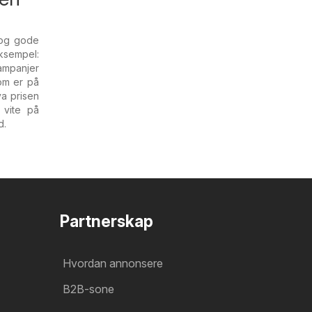
d og gode
ksempel:
ampanjer
som er på
va prisen
 vite på
d.
Partnerskap
Hvordan annonsere
B2B-sone