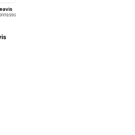
eavis
 31/12/2026
is