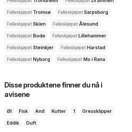
Felleskjøpet
Trondheim
Felleskjøpet
Drammen
Felleskjøpet
Tromsø
Felleskjøpet
Sarpsborg
Felleskjøpet
Skien
Felleskjøpet
Ålesund
Felleskjøpet
Bodø
Felleskjøpet
Lillehammer
Felleskjøpet
Steinkjer
Felleskjøpet
Harstad
Felleskjøpet
Nyborg
Felleskjøpet
Mo i Rana
Disse produktene finner du nå i
avisene
Øl
Fisk
And
Kutter
1
Gressklipper
Eddik
Duft