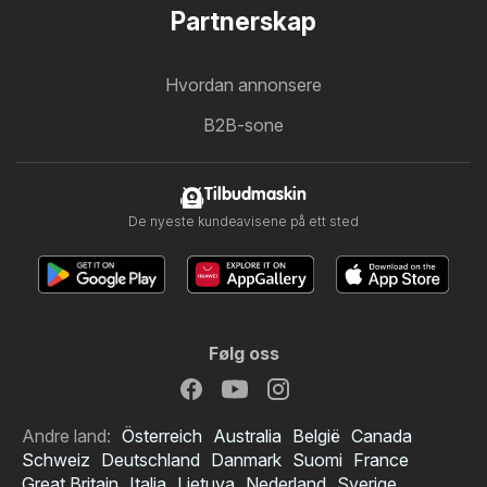
Partnerskap
Hvordan annonsere
B2B-sone
Tilbudmaskin
De nyeste kundeavisene på ett sted
Følg oss
Andre land:
Österreich
Australia
België
Canada
Schweiz
Deutschland
Danmark
Suomi
France
Great Britain
Italia
Lietuva
Nederland
Sverige