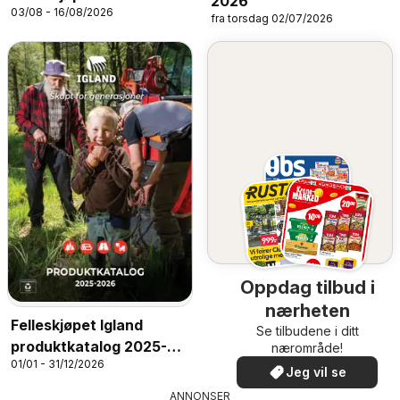
2026
03/08 - 16/08/2026
fra torsdag 02/07/2026
Oppdag tilbud i
nærheten
Felleskjøpet Igland
Se tilbudene i ditt
produktkatalog 2025-
nærområde!
01/01 - 31/12/2026
2026
Jeg vil se
ANNONSER