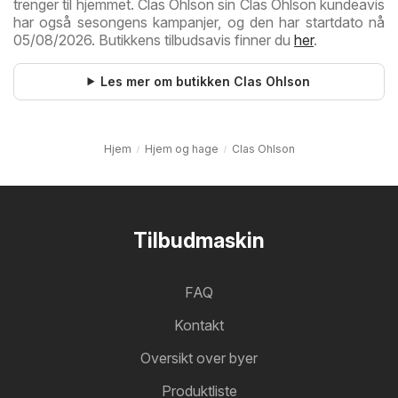
trenger til hjemmet. Clas Ohlson sin Clas Ohlson kundeavis
har også sesongens kampanjer, og den har startdato nå
05/08/2026. Butikkens tilbudsavis finner du
her
.
Les mer om butikken Clas Ohlson
Hjem
Hjem og hage
Clas Ohlson
Tilbudmaskin
FAQ
Kontakt
Oversikt over byer
Produktliste