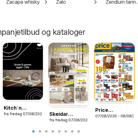
Zacapa whisky
Zalo
Zendium 
panjetilbud og kataloger
Kitch´n
Price
Skeidar
fra fredag 07/08/2026
kundeavis
07/08/2026 - 08/08/2
Lagerbutikk
026
fra fredag 07/08/2026
RYDDESALG
kundeavis