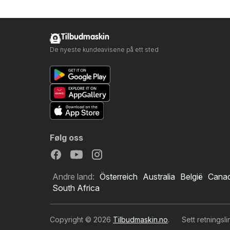
Tilbudmaskin
De nyeste kundeavisene på ett sted
Følg oss
Andre land:
Österreich
Australia
België
Cana
South Africa
Copyright © 2026
Tilbudmaskin.no
.
Sett retningsl