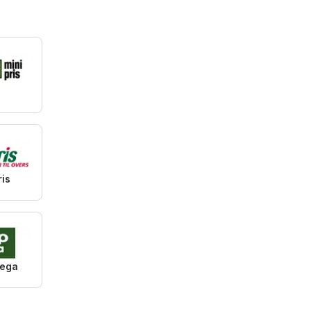
i
is
ega