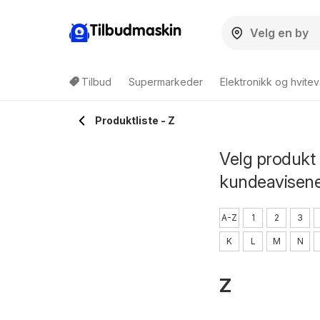
Tilbudmaskin
Tilbud
Supermarkeder
Elektronikk og hvitev
Produktliste - Z
Velg produkt 
kundeavisen
A-Z
1
2
3
K
L
M
N
Z