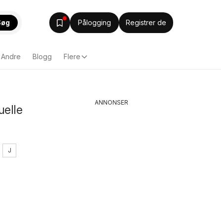
Søg
Pålogging
Registrer de
Andre
Blogg
Flere
ANNONSER
uelle
J