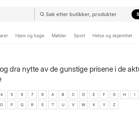
arer
Hjem og hage
Møbler
Sport
Helse og skjønnhet
og dra nytte av de gunstige prisene i de akt
e
4
5
6
7
9
A
B
C
D
E
F
G
H
I
O
P
Q
R
S
T
U
V
W
X
Y
Z