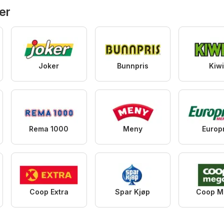
er
Joker
Bunnpris
Kiw
Rema 1000
Meny
Europr
Coop Extra
Spar Kjøp
Coop M