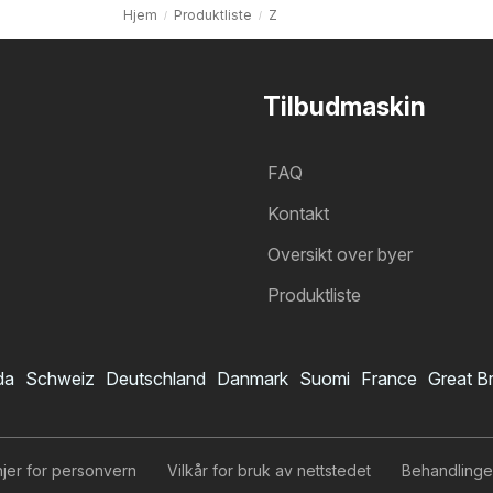
Hjem
Produktliste
Z
Tilbudmaskin
FAQ
Kontakt
Oversikt over byer
Produktliste
da
Schweiz
Deutschland
Danmark
Suomi
France
Great Br
injer for personvern
Vilkår for bruk av nettstedet
Behandlinge