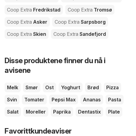
Coop Extra
Fredrikstad
Coop Extra
Tromsø
Coop Extra
Asker
Coop Extra
Sarpsborg
Coop Extra
Skien
Coop Extra
Sandefjord
Disse produktene finner du nå i
avisene
Melk
Smør
Ost
Yoghurt
Brød
Pizza
Svin
Tomater
Pepsi Max
Ananas
Pasta
Salat
Moreller
Paprika
Dentastix
Plate
Favorittkundeaviser