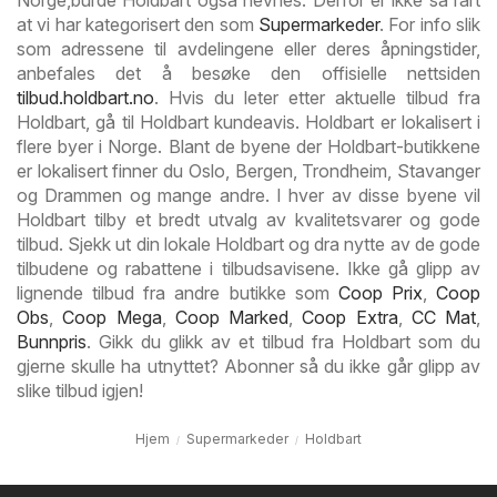
Norge,burde Holdbart også nevnes. Derfor er ikke så rart
at vi har kategorisert den som
Supermarkeder
. For info slik
som adressene til avdelingene eller deres åpningstider,
anbefales det å besøke den offisielle nettsiden
tilbud.holdbart.no
. Hvis du leter etter aktuelle tilbud fra
Holdbart, gå til Holdbart kundeavis. Holdbart er lokalisert i
flere byer i Norge. Blant de byene der Holdbart-butikkene
er lokalisert finner du Oslo, Bergen, Trondheim, Stavanger
og Drammen og mange andre. I hver av disse byene vil
Holdbart tilby et bredt utvalg av kvalitetsvarer og gode
tilbud. Sjekk ut din lokale Holdbart og dra nytte av de gode
tilbudene og rabattene i tilbudsavisene. Ikke gå glipp av
lignende tilbud fra andre butikke som
Coop Prix
,
Coop
Obs
,
Coop Mega
,
Coop Marked
,
Coop Extra
,
CC Mat
,
Bunnpris
. Gikk du glikk av et tilbud fra Holdbart som du
gjerne skulle ha utnyttet? Abonner så du ikke går glipp av
slike tilbud igjen!
Hjem
Supermarkeder
Holdbart