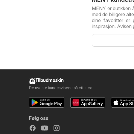
MENY er butikken å 
med de billigere al
dine favoritter e
inspirasjon. Avisen
Tilbudmaskin
De nyeste kundeavisene på ett sted
Følg oss