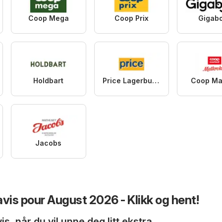
Coop Mega
Coop Prix
Gigab
Holdbart
Price Lagerbutikk
Coop Ma
Jacobs
is pour August 2026 - Klikk og hent!
, når du vil unne deg litt ekstra