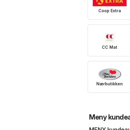
Coop Extra
CC Mat
Nærbutikken
Meny kundeav
MENY kundeavis