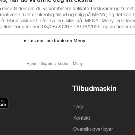
reise til dersom du vil kombinere delikate ferskvarer og ferskt
ternativene. Det er ukentlig tilbud og salg på MENY, og det kan 
r på tilbud akkurat nå! Ta en kikk på MENY Meny kundeavi
 gjelder for perioden 03/08/2026 - 08/08/2026, og du finner d
Les mer om butikken Meny
Hjem
Supermarkeder
Meny
Tilbudmaskin
FAQ
Kontakt
Oversikt over byer