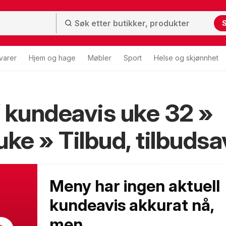
varer
Hjem og hage
Møbler
Sport
Helse og skjønnhet
kundeavis uke 32 »
uke » Tilbud, tilbudsa
Meny har ingen aktuell
kundeavis akkurat nå,
men...