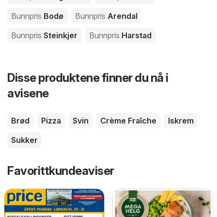
Bunnpris
Bodø
Bunnpris
Arendal
Bunnpris
Steinkjer
Bunnpris
Harstad
Disse produktene finner du nå i
avisene
Brød
Pizza
Svin
Crème Fraîche
Iskrem
Sukker
Favorittkundeaviser