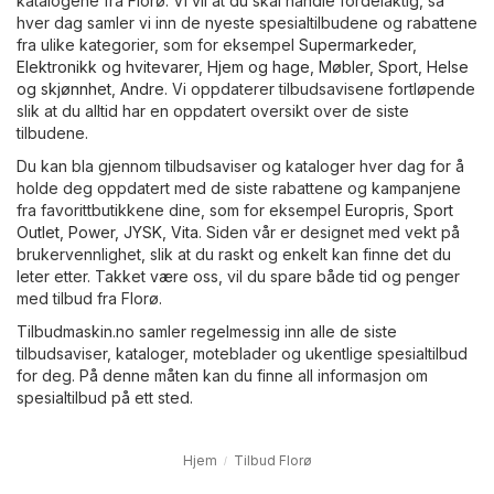
katalogene fra Florø. Vi vil at du skal handle fordelaktig, så
hver dag samler vi inn de nyeste spesialtilbudene og rabattene
fra ulike kategorier, som for eksempel
Supermarkeder
,
Elektronikk og hvitevarer
,
Hjem og hage
,
Møbler
,
Sport
,
Helse
og skjønnhet
,
Andre
. Vi oppdaterer tilbudsavisene fortløpende
slik at du alltid har en oppdatert oversikt over de siste
tilbudene.
Du kan bla gjennom tilbudsaviser og kataloger hver dag for å
holde deg oppdatert med de siste rabattene og kampanjene
fra favorittbutikkene dine, som for eksempel
Europris
,
Sport
Outlet
,
Power
,
JYSK
,
Vita
. Siden vår er designet med vekt på
brukervennlighet, slik at du raskt og enkelt kan finne det du
leter etter. Takket være oss, vil du spare både tid og penger
med tilbud fra Florø.
Tilbudmaskin.no samler regelmessig inn alle de siste
tilbudsaviser, kataloger, moteblader og ukentlige spesialtilbud
for deg. På denne måten kan du finne all informasjon om
spesialtilbud på ett sted.
Hjem
Tilbud Florø