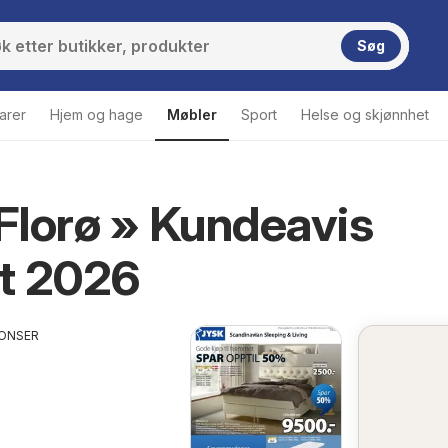
Søg
arer
Hjem og hage
Møbler
Sport
Helse og skjønnhet
lorø » Kundeavis
t 2026
ONSER