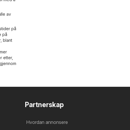
lle av
stider på
e på
, blant
.
 mer
r etter,
a gjennom
Partnerskap
Hvordan annonsere