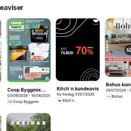
eaviser
Bohus kun
Kitch´n kundeavis
Coop Byggmix
29/07/2026 - 
fra fredag 31/07/2026
03/08/2026 - 16/08/2026
kundeavis
Bohus
26
Kitch´n
Coop Byggmix