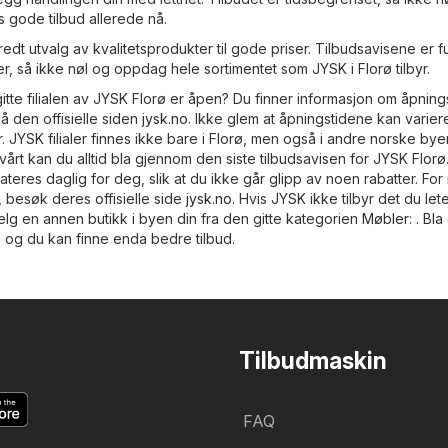
 gode tilbud allerede nå.
redt utvalg av kvalitetsprodukter til gode priser. Tilbudsavisene er fu
r, så ikke nøl og oppdag hele sortimentet som JYSK i Florø tilbyr.
itte filialen av JYSK Florø er åpen? Du finner informasjon om åpning
på den offisielle siden
jysk.no
. Ikke glem at åpningstidene kan varier
. JYSK filialer finnes ikke bare i Florø, men også i andre norske byer
 vårt kan du alltid bla gjennom den siste tilbudsavisen for JYSK Florø
eres daglig for deg, slik at du ikke går glipp av noen rabatter. For
 besøk deres offisielle side
jysk.no
. Hvis JYSK ikke tilbyr det du lete
lg en annen butikk i byen din fra den gitte kategorien
Møbler
: . Bl
 og du kan finne enda bedre tilbud.
Tilbudmaskin
FAQ