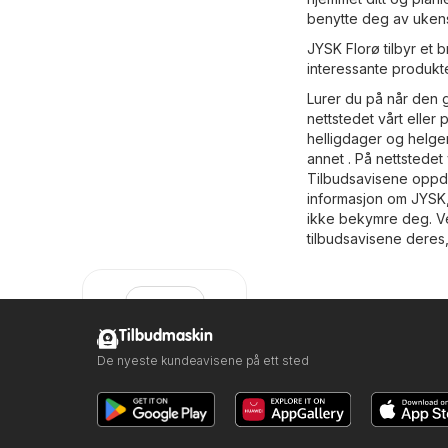
benytte deg av ukens
JYSK Florø tilbyr et b
interessante produkte
Lurer du på når den g
nettstedet vårt eller 
helligdager og helger
annet . På nettstedet
Tilbudsavisene oppdat
informasjon om JYSK,
ikke bekymre deg. Ve
tilbudsavisene deres,
Tilbudmaskin
De nyeste kundeavisene på ett sted
JYSK