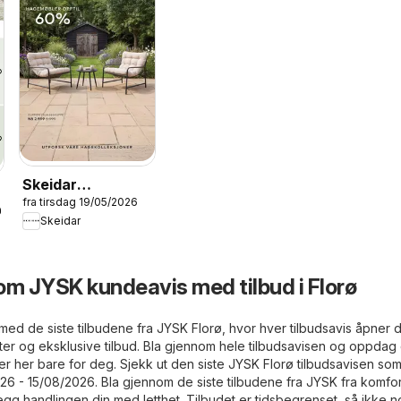
Skeidar
fra tirsdag 19/05/2026
Hagekatalog
26
Skeidar
2026
om JYSK kundeavis med tilbud i Florø
e med de siste tilbudene fra JYSK Florø, hvor hver tilbudsavis åpner 
ter og eksklusive tilbud. Bla gjennom hele tilbudsavisen og oppdag
r her bare for deg. Sjekk ut den siste JYSK Florø tilbudsavisen som
026 - 15/08/2026. Bla gjennom de siste tilbudene fra JYSK fra komfo
egg handlingen din med letthet. Tilbudet er tidsbegrenset, så ikke 