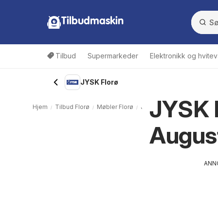
Tilbudmaskin
Tilbud
Supermarkeder
Elektronikk og hvitev
JYSK Florø
JYSK F
Hjem
Tilbud Florø
Møbler Florø
JYSK Florø
Augus
ANN