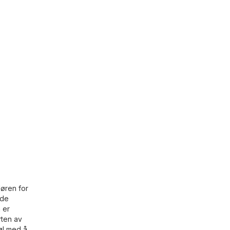
døren for
 de
 er
rten av
nøl med å