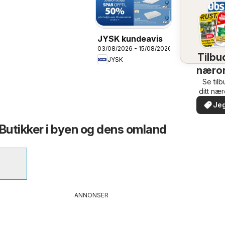
JYSK kundeavis
03/08/2026 - 15/08/2026
Tilbud
JYSK
næro
Se til
ditt næ
Jeg
 Butikker i byen og dens omland
ANNONSER