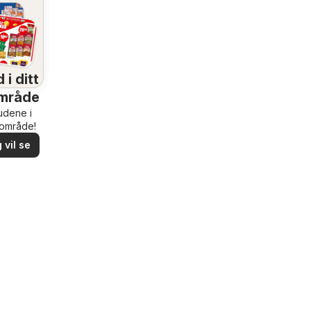
 i ditt
mråde
budene i
rområde!
 vil se