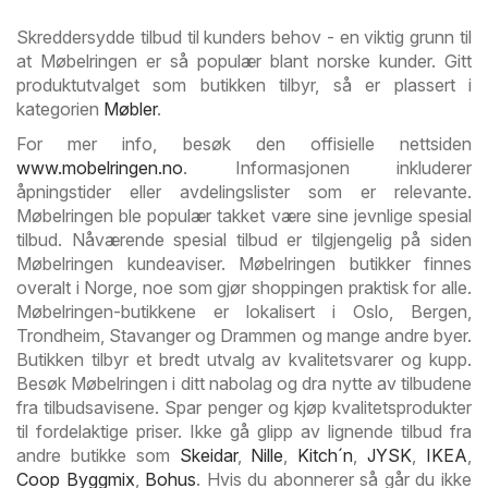
Skreddersydde tilbud til kunders behov - en viktig grunn til
at Møbelringen er så populær blant norske kunder. Gitt
produktutvalget som butikken tilbyr, så er plassert i
kategorien
Møbler
.
For mer info, besøk den offisielle nettsiden
www.mobelringen.no
. Informasjonen inkluderer
åpningstider eller avdelingslister som er relevante.
Møbelringen ble populær takket være sine jevnlige spesial
tilbud. Nåværende spesial tilbud er tilgjengelig på siden
Møbelringen kundeaviser. Møbelringen butikker finnes
overalt i Norge, noe som gjør shoppingen praktisk for alle.
Møbelringen-butikkene er lokalisert i Oslo, Bergen,
Trondheim, Stavanger og Drammen og mange andre byer.
Butikken tilbyr et bredt utvalg av kvalitetsvarer og kupp.
Besøk Møbelringen i ditt nabolag og dra nytte av tilbudene
fra tilbudsavisene. Spar penger og kjøp kvalitetsprodukter
til fordelaktige priser. Ikke gå glipp av lignende tilbud fra
andre butikke som
Skeidar
,
Nille
,
Kitch´n
,
JYSK
,
IKEA
,
Coop Byggmix
,
Bohus
. Hvis du abonnerer så går du ikke