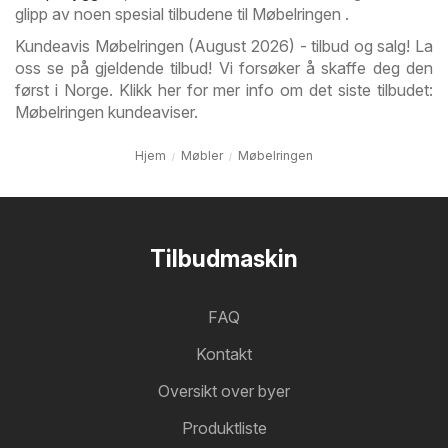
glipp av noen spesial tilbudene til Møbelringen .
Kundeavis Møbelringen (August 2026) - tilbud og salg! La
oss se på gjeldende tilbud! Vi forsøker å skaffe deg den
først i Norge. Klikk her for mer info om det siste tilbudet:
Møbelringen kundeaviser.
Hjem
Møbler
Møbelringen
Tilbudmaskin
FAQ
Kontakt
Oversikt over byer
Produktliste