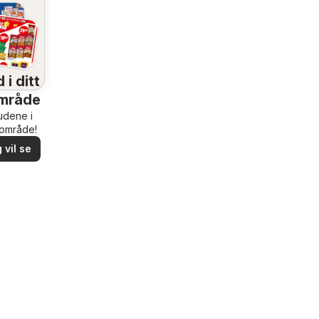
 i ditt
mråde
budene i
rområde!
 vil se