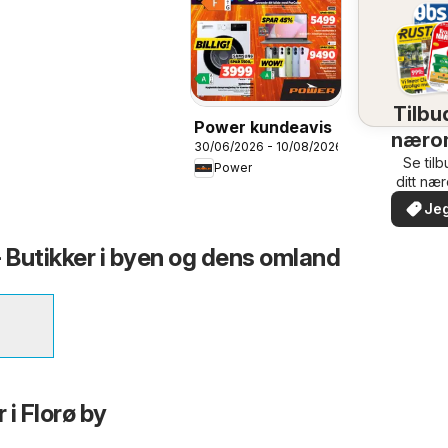
Tilbud
Power kundeavis
næro
30/06/2026 - 10/08/2026
Se til
Power
ditt næ
Jeg
- Butikker i byen og dens omland
 i Florø by