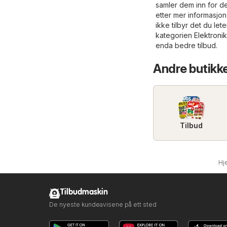
samler dem inn for de
etter mer informasjon
ikke tilbyr det du le
kategorien
Elektroni
enda bedre tilbud.
Andre butikke
Tilbud
Hj
Tilbudmaskin
De nyeste kundeavisene på ett sted