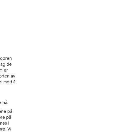
r døren
dag de
om er
orten av
nøl med å
ø nå.
dene på
ere på
nes i
rø. Vi