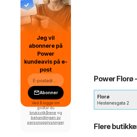
Jeg vil
abonnere på
Power
kundeavis på e-
post
Power Florø 
Abonner
Florø
Hestenesgata 2
Ved å logge inn
godtar du
bruksvilkårene
og
behandlingen av
personopplysninger
.
Flere butikker