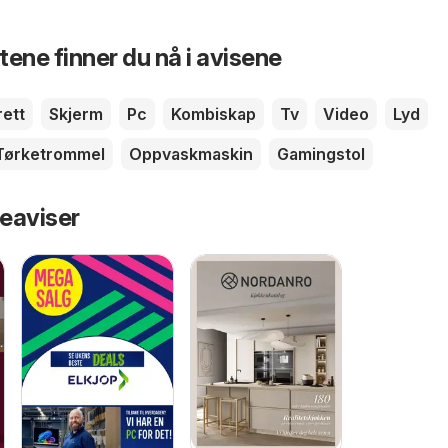
ene finner du nå i avisene
rett
Skjerm
Pc
Kombiskap
Tv
Video
Lyd
Tørketrommel
Oppvaskmaskin
Gamingstol
eaviser