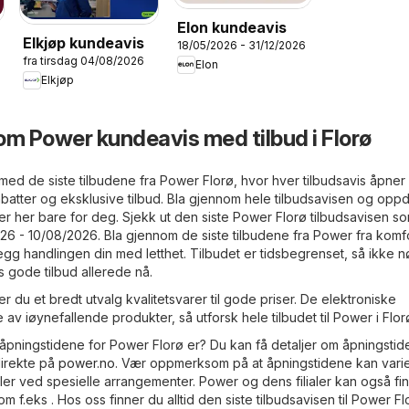
Elon kundeavis
Elkjøp kundeavis
18/05/2026 - 31/12/2026
fra tirsdag 04/08/2026
Elon
Elkjøp
om Power kundeavis med tilbud i Florø
e med de siste tilbudene fra Power Florø, hvor hver tilbudsavis åpne
abatter og eksklusive tilbud. Bla gjennom hele tilbudsavisen og opp
r her bare for deg. Sjekk ut den siste Power Florø tilbudsavisen s
026 - 10/08/2026. Bla gjennom de siste tilbudene fra Power fra komf
egg handlingen din med letthet. Tilbudet er tidsbegrenset, så ikke 
 gode tilbud allerede nå.
r du et bredt utvalg kvalitetsvarer til gode priser. De elektroniske
e av iøynefallende produkter, så utforsk hele tilbudet til Power i Flor
 åpningstidene for Power Florø er? Du kan få detaljer om åpningsti
direkte på
power.no
. Vær oppmerksom på at åpningstidene kan vari
ller ved spesielle arrangementer. Power og dens filialer kan også fin
 f.eks . Hos oss finner du alltid den siste tilbudsavisen til Power Flo