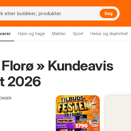
Søg
evarer
Hjem og hage
Møbler
Sport
Helse og skjønnhet
Florø » Kundeavis
t 2026
ONSER