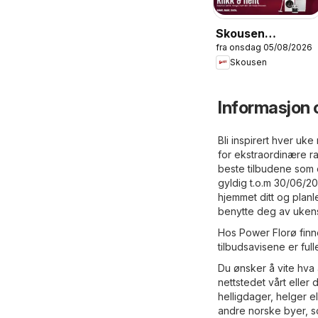
Skousen
fra onsdag 05/08/2026
kundeavis
Skousen
Informasjon 
Bli inspirert hver uk
for ekstraordinære r
beste tilbudene som e
gyldig t.o.m 30/06/2
hjemmet ditt og planl
benytte deg av ukens
Hos Power Florø finne
tilbudsavisene er full
Du ønsker å vite hva
nettstedet vårt eller 
helligdager, helger e
andre norske byer, som