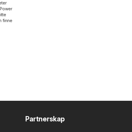
eter
s Power
itte
n finne
Partnerskap