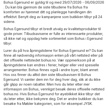
Bohus Egersund er gyldig til og med 29/07/2026 - 06/09/2026
. Du kan bla gjennom de siste tilbudene fra Bohus fra
komforten av hjemmet ditt og planlegge handlingen din
effektivt. Benytt deg av kampanjene som butikken tilbyr på 24
sidene.
Bohus Egersund tilbyr et bredt utvalg av kvalitetsprodukter til
gode priser. Tilbudsavisene er fulle av interessante produkter,
så ikke nøl og oppdag hele sortimentet som Bohus i Egersund
tilbyr.
Lurer du på hva åpningstidene for Bohus Egersund er? Du kan
finne all nødvendig informasjon enten på vårt nettsted eller på
det offisielle nettstedet
bohus.no
. Vær oppmerksom på at
åpningstidene kan endres i ferier, helger eller ved spesielle
arrangementer. Bohus finnes også i andre byer, blant annet:
Hos oss finner du alltid den siste tilbudsavisen til Bohus
Egersund. Vi samler dem inn for deg hver dag, slik at du ikke
går glipp av noen rabatter. Men hvis du leter etter mer
informasjon om Bohus, vennligst besøk deres offisielle nettsted
bohus.no
. Hvis Bohus Egersund for øyeblikket ikke tilbyr det
du leter etter, ikke bekymre deg. Det er andre butikker du kan
besøke fra
Møbler
kategorien, som for eksempel
JYSK
.