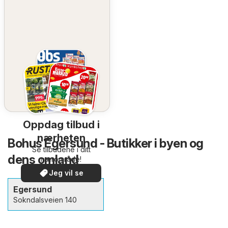
Oppdag tilbud i
nærheten
Bohus Egersund - Butikker i byen og
Se tilbudene i ditt
dens omland
nærområde!
Jeg vil se
Egersund
Sokndalsveien 140