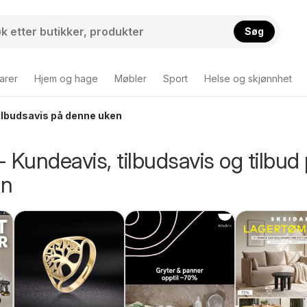
Søg
arer
Hjem og hage
Møbler
Sport
Helse og skjønnhet
ilbudsavis på denne uken
 Kundeavis, tilbudsavis og tilbud
en