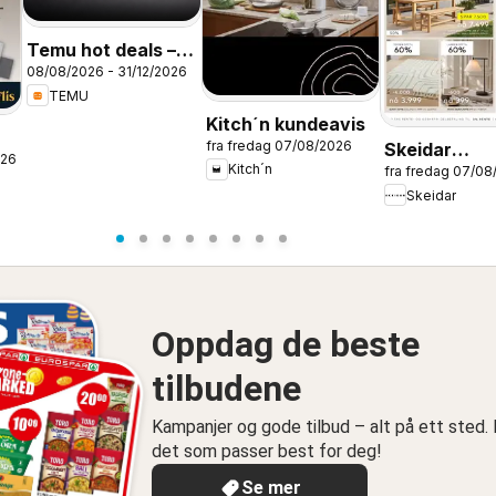
Temu hot deals –
08/08/2026 - 31/12/2026
Norway
TEMU
Kitch´n kundeavis
fra fredag 07/08/2026
Skeidar
026
Kitch´n
fra fredag 07/08
RYDDESALG
Skeidar
Oppdag de beste
tilbudene
Kampanjer og gode tilbud – alt på ett sted. 
det som passer best for deg!
Se mer