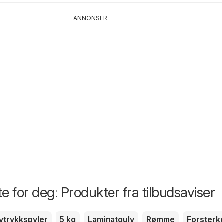
ANNONSER
e for deg: Produkter fra tilbudsaviser
ytrykkspyler
5 kg
Laminatgulv
Rømme
Forsterk