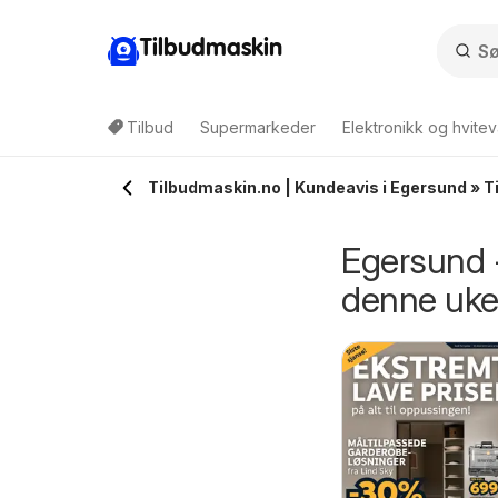
Tilbudmaskin
Tilbud
Supermarkeder
Elektronikk og hvitev
Tilbudmaskin.no | Kundeavis i Egersund » T
Egersund -
denne uk
ula kundeavis
Coop Mega Mega
6/08/2026 - 02/09/2026
06/08/2026 - 08/08/2026
Helg