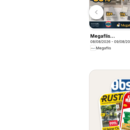
Jula
Coop Mega
Megaflis
08/08/2026 - 09/08/2
kundeavis ELP
Megaflis