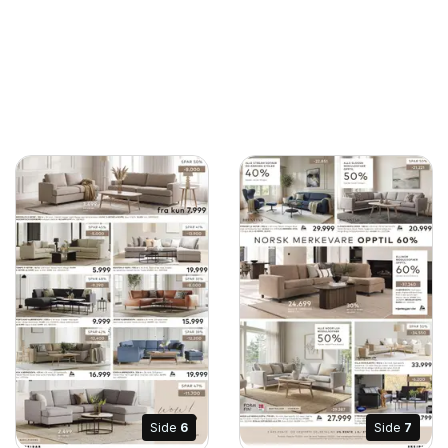
Side
6
Side
7