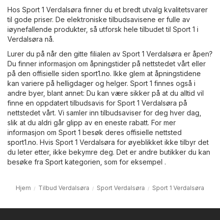
Hos Sport 1 Verdalsøra finner du et bredt utvalg kvalitetsvarer
til gode priser. De elektroniske tilbudsavisene er fulle av
iøynefallende produkter, så utforsk hele tilbudet til Sport 1 i
Verdalsøra nå.
Lurer du på når den gitte filialen av Sport 1 Verdalsøra er åpen?
Du finner informasjon om åpningstider på nettstedet vårt eller
på den offisielle siden
sport1.no
. Ikke glem at åpningstidene
kan variere på helligdager og helger. Sport 1 finnes også i
andre byer, blant annet: Du kan være sikker på at du alltid vil
finne en oppdatert tilbudsavis for Sport 1 Verdalsøra på
nettstedet vårt. Vi samler inn tilbudsaviser for deg hver dag,
slik at du aldri går glipp av en eneste rabatt. For mer
informasjon om Sport 1 besøk deres offisielle nettsted
sport1.no
. Hvis Sport 1 Verdalsøra for øyeblikket ikke tilbyr det
du leter etter, ikke bekymre deg. Det er andre butikker du kan
besøke fra
Sport
kategorien, som for eksempel .
Hjem
Tilbud Verdalsøra
Sport Verdalsøra
Sport 1 Verdalsøra