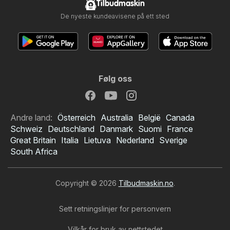
Tilbudmaskin
De nyeste kundeavisene på ett sted
Følg oss
Andre land:
Österreich
Australia
België
Canada
Schweiz
Deutschland
Danmark
Suomi
France
Great Britain
Italia
Lietuva
Nederland
Sverige
South Africa
Copyright © 2026
Tilbudmaskin.no
.
Sett retningslinjer for personvern
Vilkår for bruk av nettstedet