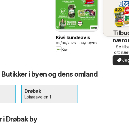
Tilbud
Kiwi kundeavis
næro
03/08/2026 - 09/08/2026
Se til
Kiwi
ditt næ
Jeg
- Butikker i byen og dens omland
Drøbak
Loimaaveien 1
r i Drøbak by