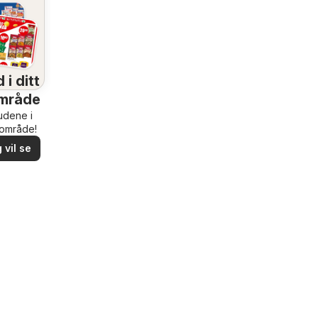
 i ditt
mråde
budene i
rområde!
 vil se