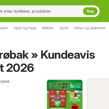
Søg
varer
Hjem og hage
Møbler
Sport
Helse og skjønnhet
røbak » Kundeavis
t 2026
ONSER