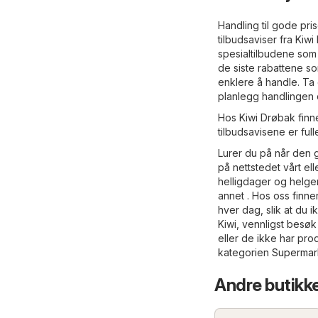
Handling til gode pri
tilbudsaviser fra Kiw
spesialtilbudene som K
de siste rabattene so
enklere å handle. Ta 
planlegg handlingen d
Hos Kiwi Drøbak finne
tilbudsavisene er full
Lurer du på når den g
på nettstedet vårt ell
helligdager og helger
annet . Hos oss finner
hver dag, slik at du 
Kiwi, vennligst besøk
eller de ikke har pro
kategorien
Supermar
Andre butikk