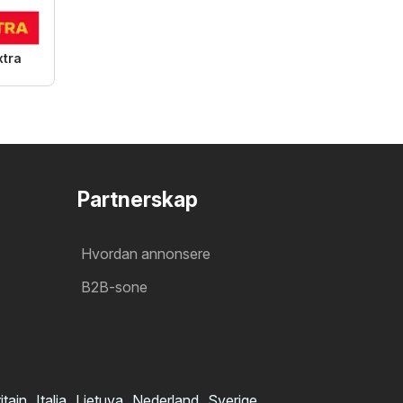
xtra
Partnerskap
Hvordan annonsere
B2B-sone
itain
Italia
Lietuva
Nederland
Sverige