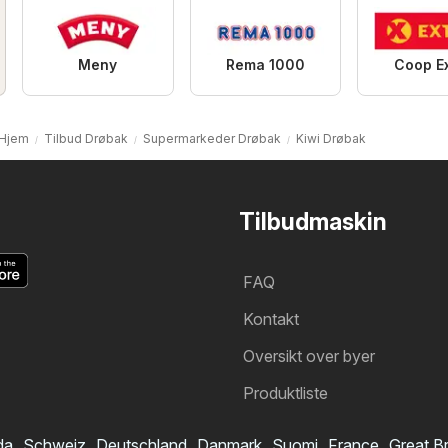
Meny
Rema 1000
Coop E
Hjem
Tilbud Drøbak
Supermarkeder Drøbak
Kiwi Drøbak
Tilbudmaskin
FAQ
Kontakt
Oversikt over byer
Produktliste
da
Schweiz
Deutschland
Danmark
Suomi
France
Great Br