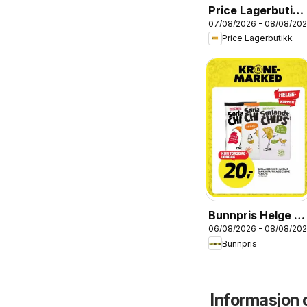
Price Lagerbutikk
07/08/2026 - 08/08/20
kundeavis
Price Lagerbutikk
Bunnpris Helge -
06/08/2026 - 08/08/20
Kuppet!
Bunnpris
Informasjon 