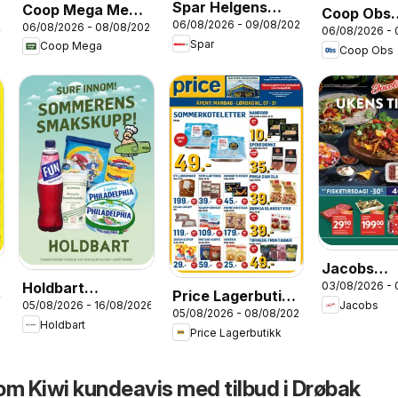
Spar Helgens
Coop Mega Mega
Coop Obs
06/08/2026 - 09/08/2026
Tilbud
06/08/2026 - 08/08/2026
Helg
26
06/08/2026 -
kundeavis
Spar
Coop Mega
Coop Obs
Jacobs
Holdbart
03/08/2026 -
kundeavis
Price Lagerbutikk
26
Jacobs
05/08/2026 - 16/08/2026
kundeavis
05/08/2026 - 08/08/2026
kundeavis
Holdbart
Price Lagerbutikk
om Kiwi kundeavis med tilbud i Drøbak