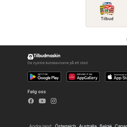
Tilbud
Tilbudmaskin
De nyeste kundeavisene på ett sted
Følg oss
Andre land:
Österreich
Australia
België
Cana