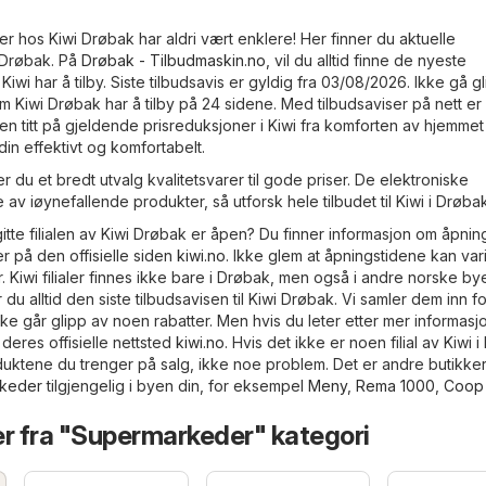
ser hos Kiwi Drøbak har aldri vært enklere! Her finner du aktuelle
i Drøbak. På
Drøbak - Tilbudmaskin.no
, vil du alltid finne de nyeste
iwi har å tilby. Siste tilbudsavis er gyldig fra 03/08/2026. Ikke gå g
m Kiwi Drøbak har å tilby på 24 sidene. Med tilbudsaviser på nett e
en titt på gjeldende prisreduksjoner i Kiwi fra komforten av hjemmet 
in effektivt og komfortabelt.
r du et bredt utvalg kvalitetsvarer til gode priser. De elektroniske
e av iøynefallende produkter, så utforsk hele tilbudet til Kiwi i Drøba
itte filialen av Kiwi Drøbak er åpen? Du finner informasjon om åpnin
er på den offisielle siden
kiwi.no
. Ikke glem at åpningstidene kan var
. Kiwi filialer finnes ikke bare i Drøbak, men også i andre norske bye
 du alltid den siste tilbudsavisen til Kiwi Drøbak. Vi samler dem inn f
ikke går glipp av noen rabatter. Men hvis du leter etter mer informas
 deres offisielle nettsted
kiwi.no
. Hvis det ikke er noen filial av Kiwi 
duktene du trenger på salg, ikke noe problem. Det er andre butikker
keder
tilgjengelig i byen din, for eksempel
Meny
,
Rema 1000
,
Coop 
er fra "Supermarkeder" kategori