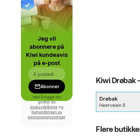
Jeg vil
abonnere på
Kiwi kundeavis
på e-post
Kiwi Drøbak 
Abonner
Ved å logge inn
Drøbak
godtar du
Heerveien 9
bruksvilkårene
og
behandlingen av
personopplysninger
.
Flere butikke