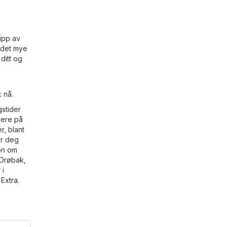
lipp av
r det mye
ditt og
k nå.
gstider
iere på
r, blant
or deg
jon om
i Drøbak,
 i
Extra
.