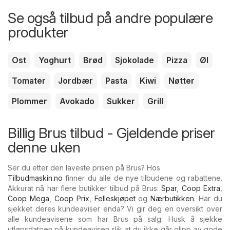
Se også tilbud på andre populære
produkter
Ost
Yoghurt
Brød
Sjokolade
Pizza
Øl
Tomater
Jordbær
Pasta
Kiwi
Nøtter
Plommer
Avokado
Sukker
Grill
Billig Brus tilbud - Gjeldende priser
denne uken
Ser du etter den laveste prisen på Brus? Hos
Tilbudmaskin.no
finner du alle de nye tilbudene og rabattene.
Akkurat nå har flere butikker tilbud på Brus:
Spar
,
Coop Extra
,
Coop Mega
,
Coop Prix
,
Felleskjøpet
og
Nærbutikken
. Har du
sjekket deres kundeaviser enda? Vi gir deg en oversikt over
alle kundeavisene som har Brus på salg: Husk å sjekke
utløpsdatoen på kundeavisen slik at du ikke går glipp av gode