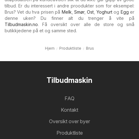
tilbud. Er du interessert i andre proodukter som for eksempel:
Brus? Vet du hva prisen på
Melk
,
Smør
,
Ost
,
Yoghurt
og
Egg
er
denne uken? Du finner alt du trenger å vite på
Tilbudmaskin.no
. Få oversikt over alle de store og små
butikkjedene på et og samme sted.
Hjem
Produktliste
Brus
Tilbudmaskin
FAQ
Kontakt
Oversikt over byer
Produktliste