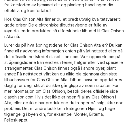
fra komforten av hjemmet ditt og planlegg handlingen din
effektivt og komfortabelt.
Hos Clas Ohlson Alta finner du et bredt utvalg kvalitetsvarer til
gode priser. De elektroniske tilbudsavisene er fulle av
iøynefallende produkter, så utforsk hele tilbudet til Clas Ohlson
i Alta nå.
Lurer du på hva åpningstidene for Clas Ohlson Alta er? Du kan
finne all nødvendig informasjon enten på vårt nettsted eller på
det offisielle nettstedet
clasohlson.com
. Vær oppmerksom på
at åpningstidene kan endres i ferier, helger eller ved spesielle
arrangementer. Clas Ohlson finnes også i andre byer, blant
annet: På nettstedet vårt kan du alltid bla gjennom den siste
tilbudsavisen for Clas Ohlson Alta. Tilbudsavisene oppdateres
daglig for deg, slik at du ikke går glipp av noen rabatter. For
mer informasjon om Clas Ohlson, besøk deres offisielle side
clasohlson.com
. Hvis det ikke er noen filial av Clas Ohlson i
Alta, eller de ikke har produktene du trenger på salg, ikke noe
problem. Det er andre butikker i kategorien
Hjem og hage
tilgjengelig i byen din, for eksempel
Montér
,
Biltema
,
Felleskjøpet
.