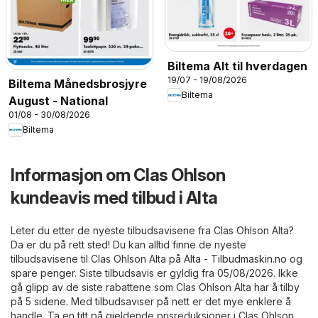
Biltema Alt til hverdagen
19/07 - 19/08/2026
Biltema Månedsbrosjyre
Biltema
August - National
01/08 - 30/08/2026
Biltema
Informasjon om Clas Ohlson
kundeavis med tilbud i Alta
Leter du etter de nyeste tilbudsavisene fra Clas Ohlson Alta?
Da er du på rett sted! Du kan alltid finne de nyeste
tilbudsavisene til Clas Ohlson Alta på
Alta - Tilbudmaskin.no
og
spare penger. Siste tilbudsavis er gyldig fra 05/08/2026. Ikke
gå glipp av de siste rabattene som Clas Ohlson Alta har å tilby
på 5 sidene. Med tilbudsaviser på nett er det mye enklere å
handle. Ta en titt på gjeldende prisreduksjoner i Clas Ohlson