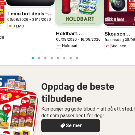
Temu hot deals –
06/08/2026 - 31/12/2026
Norway
TEMU
Holdbart
Skousen
026
05/08/2026 - 16/08/2026
fra onsdag 05/0
kundeavis
kundeavis
Holdbart
Skousen
Oppdag de beste
tilbudene
Kampanjer og gode tilbud – alt på ett sted. 
det som passer best for deg!
Se mer