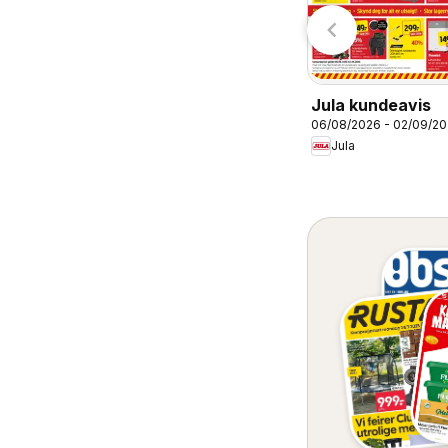
5/08/2026 - 08/08/2026
Montér
undeavis
Price Lagerbutikk
Jula kundeavis
06/08/2026 - 02/09/2
Jula