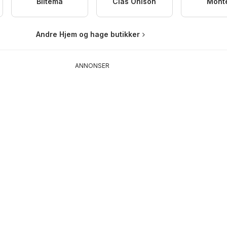
Biltema
Clas Ohlson
Mont
Andre Hjem og hage butikker
ANNONSER