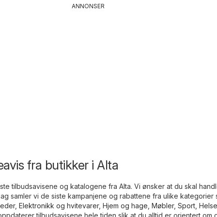
ANNONSER
vis fra butikker i Alta
este tilbudsavisene og katalogene fra Alta. Vi ønsker at du skal hand
dag samler vi de siste kampanjene og rabattene fra ulike kategorier
eder
,
Elektronikk og hvitevarer
,
Hjem og hage
,
Møbler
,
Sport
,
Hels
 oppdaterer tilbudsavisene hele tiden slik at du alltid er orientert om 