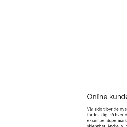
Online kundea
Vår side tilbyr de ny
fordelaktig, så hver 
eksempel
Supermark
skjønnhet
,
Andre
. Vi