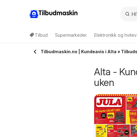
Tilbudmaskin
Tilbud
Supermarkeder
Elektronikk og hvitev
Tilbudmaskin.no | Kundeavis i Alta » Tilbud
Alta - Kun
uken
Montér kundeavis
rice Lagerbutikk
fra tirsdag 04/08/2026