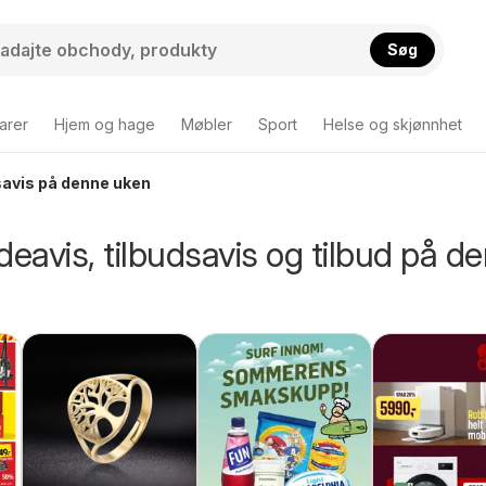
Søg
arer
Hjem og hage
Møbler
Sport
Helse og skjønnhet
savis på denne uken
deavis, tilbudsavis og tilbud på d