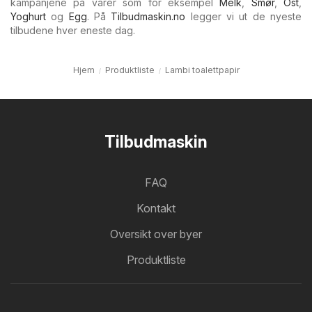
kampanjene på varer som for eksempel
Melk
,
Smør
,
Ost
,
Yoghurt
og
Egg
. På
Tilbudmaskin.no
legger vi ut de nyeste
tilbudene hver eneste dag.
Hjem
Produktliste
Lambi toalettpapir
Tilbudmaskin
FAQ
Kontakt
Oversikt over byer
Produktliste