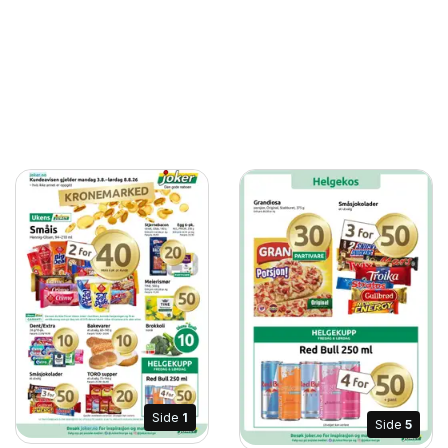
Side
1
Side
5