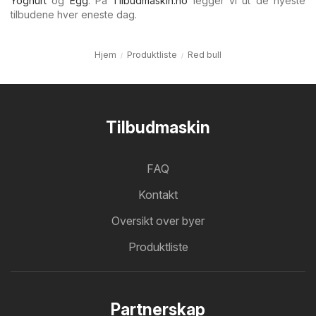
Yoghurt
og
Egg
. På
Tilbudmaskin.no
legger vi ut de nyeste
tilbudene hver eneste dag.
Hjem
Produktliste
Red bull
Tilbudmaskin
FAQ
Kontakt
Oversikt over byer
Produktliste
Partnerskap