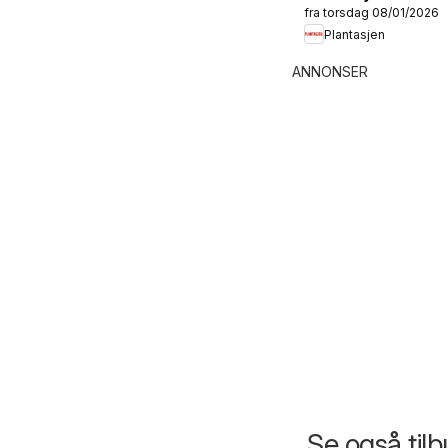
fra torsdag 08/01/2026
kundeavis
Plantasjen
ANNONSER
Se også til