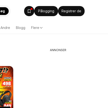
Søg
Pålogging
Registrer de
Andre
Blogg
Flere
ANNONSER
6】