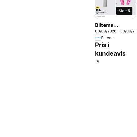
Side
5
Biltema
03/08/2026 - 30/08/2
Brosjyre
Biltema
Skolestart -
Pris i
National
kundeavis