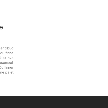
e
er tilbud
du finne
k ut hva
ksempel:
u finner
ene på et