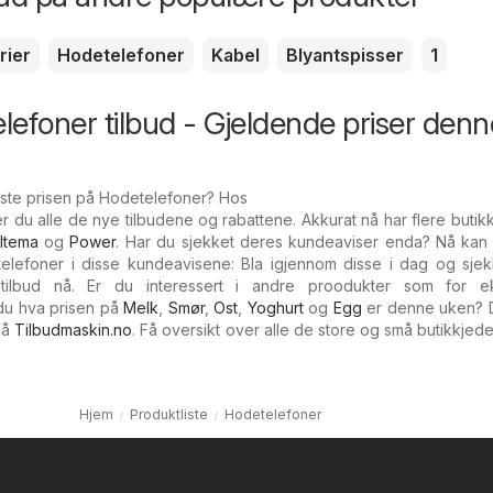
rier
Hodetelefoner
Kabel
Blyantspisser
1
elefoner tilbud - Gjeldende priser denn
este prisen på Hodetelefoner? Hos
r du alle de nye tilbudene og rabattene. Akkurat nå har flere butikk
iltema
og
Power
. Har du sjekket deres kundeaviser enda? Nå kan 
elefoner i disse kundeavisene: Bla igjennom disse i dag og sjek
ilbud nå. Er du interessert i andre proodukter som for e
du hva prisen på
Melk
,
Smør
,
Ost
,
Yoghurt
og
Egg
er denne uken? D
 på
Tilbudmaskin.no
. Få oversikt over alle de store og små butikkjed
Hjem
Produktliste
Hodetelefoner