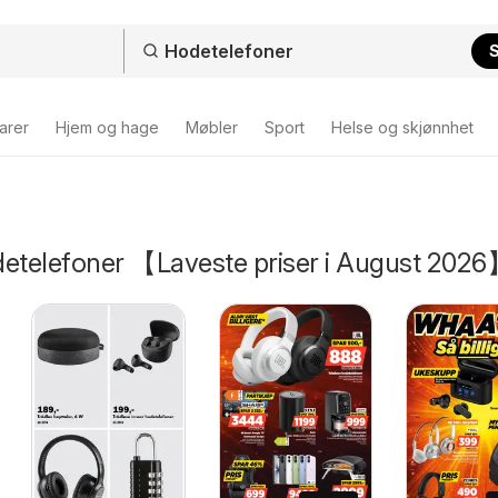
arer
Hjem og hage
Møbler
Sport
Helse og skjønnhet
detelefoner 【Laveste priser i August 202