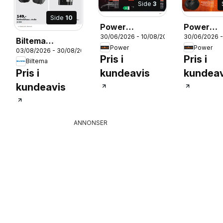
Side
3
Side
10
Power
Power
30/06/2026 - 10/08/2026
30/06/2026 -
kundeavis
kundeavi
Biltema
Power
Power
03/08/2026 - 30/08/2026
026
Brosjyre
Pris i
Pris i
Biltema
Skolestart -
Pris i
kundeavis
kundeav
National
kundeavis
ANNONSER