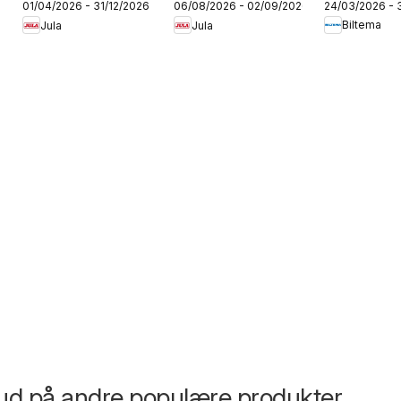
24/03/2026 - 
01/04/2026 - 31/12/2026
06/08/2026 - 02/09/2026
Camping
sommerkatalog
Biltema
Jula
Jula
2026
bud på andre populære produkter