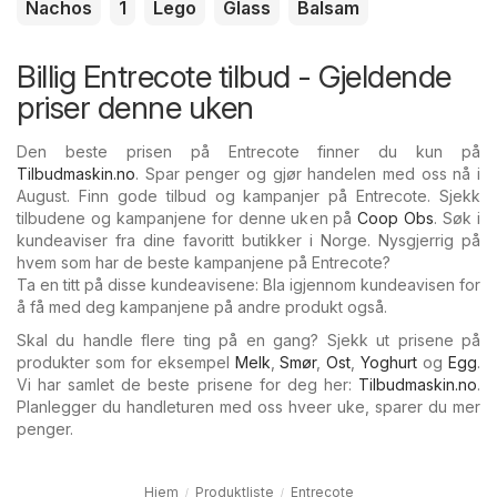
Nachos
1
Lego
Glass
Balsam
Billig Entrecote tilbud - Gjeldende
priser denne uken
Den beste prisen på Entrecote finner du kun på
Tilbudmaskin.no
. Spar penger og gjør handelen med oss nå i
August. Finn gode tilbud og kampanjer på Entrecote. Sjekk
tilbudene og kampanjene for denne uken på
Coop Obs
. Søk i
kundeaviser fra dine favoritt butikker i Norge. Nysgjerrig på
hvem som har de beste kampanjene på Entrecote?
Ta en titt på disse kundeavisene: Bla igjennom kundeavisen for
å få med deg kampanjene på andre produkt også.
Skal du handle flere ting på en gang? Sjekk ut prisene på
produkter som for eksempel
Melk
,
Smør
,
Ost
,
Yoghurt
og
Egg
.
Vi har samlet de beste prisene for deg her:
Tilbudmaskin.no
.
Planlegger du handleturen med oss hveer uke, sparer du mer
penger.
Hjem
Produktliste
Entrecote