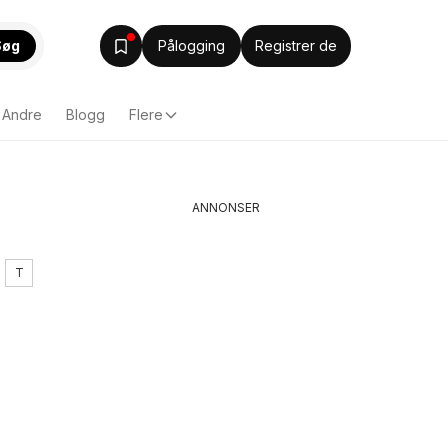
Søg
Pålogging
Registrer de
Andre
Blogg
Flere
ANNONSER
T