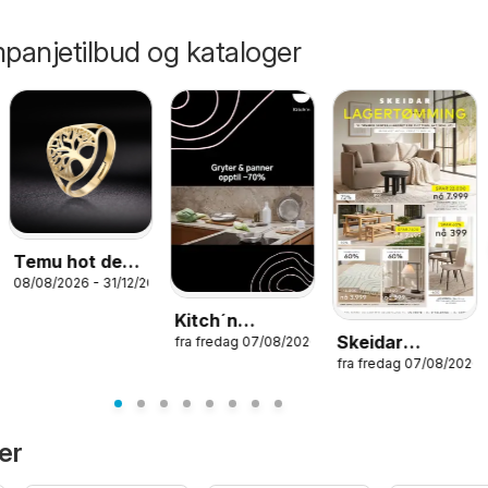
panjetilbud og kataloger
Temu hot deals
08/08/2026 - 31/12/2026
– Norway
Kitch´n
Skeidar
fra fredag 07/08/2026
kundeavis
026
fra fredag 07/08/2026
RYDDESALG
er