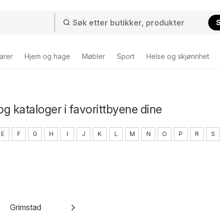
arer
Hjem og hage
Møbler
Sport
Helse og skjønnhet
og kataloger i favorittbyene dine
E
F
G
H
I
J
K
L
M
N
O
P
R
S
Grimstad