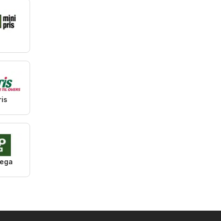
i
is
ega