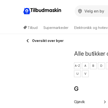
Tilbudmaskin
Tilbud
Supermarkeder
Elektronikk og hvitev
Oversikt over byer
Alle butikker 
A-Z
A
B
D
U
V
G
Gjøvik