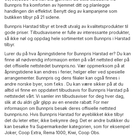
Bunnpris fra komforten av hjemmet ditt og planlegge
handlingen din effektivt. Benytt deg av kampanjene som
butikken tilbyr på 21 sidene.
Bunnpris Harstad tilbyr et bredt utvalg av kvalitetsprodukter til
gode priser. Tilbudsavisene er fulle av interessante produkter,
så ikke nøl og oppdag hele sortimentet som Bunnpris i Harstad
tilbyr.
Lurer du på hva åpningstidene for Bunnpris Harstad er? Du kan
finne all nødvendig informasjon enten på vårt nettsted eller på
det offisielle nettstedet
bunnpris.no
. Vær oppmerksom på at
åpningstidene kan endres i ferier, helger eller ved spesielle
arrangementer. Bunnpris og dens filialer kan også finnes i
andre norske byer, som f.eks . Du kan være sikker på at du
alltid vil finne en oppdatert tilbudsavis for Bunnpris Harstad på
nettstedet vårt. Vi samler inn tilbudsaviser for deg hver dag,
slik at du aldri går glipp av en eneste rabatt. For mer
informasjon om Bunnpris besøk deres offisielle nettsted
bunnpris.no
. Hvis Bunnpris Harstad for øyeblikket ikke tilbyr
det du leter etter, ikke bekymre deg. Det er andre butikker du
kan besøke fra
Supermarkeder
kategorien, som for eksempel
Joker
,
Coop Extra
,
Rema 1000
,
Kiwi
,
Coop Obs
.