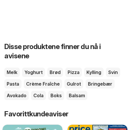
Disse produktene finner du nå i
avisene
Melk
Yoghurt
Brød
Pizza
Kylling
Svin
Pasta
Crème Fraîche
Gulrot
Bringebær
Avokado
Cola
Boks
Balsam
Favorittkundeaviser