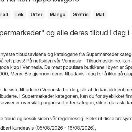
rød
Løk
Urter
Mango
Grøtris
Mat
permarkeder" og alle deres tilbud i dag i
e nyeste tilbudsavisene og katalogene fra Supermarkeder katego
å rett plass! På nettsiden vår
Vennesla - Tilbudmaskin.no
, kan
gode kjøp i Vennesla. De mest populære butikkene i byen er
Sp
000
,
Meny
. Bla gjennom deres tilbudavis i dag for å ikke gå gli
r de siste tilbudene i Vennesla for deg, slik at du kan bli kjent m
tilbudene. I Supermarkeder kategorien, kan du for øyeblikket fin
dsaviser er oversiktlig organisert etter kategori, slik at du raskt k
e tilbud og besøk siden vår regelmessig. Sjekk ut disse brosjyr
ldbart kundeavis (05/08/2026 - 16/08/2026)
,