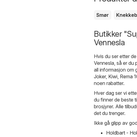
Smør
Knekkeb
Butikker "Su
Vennesla
Hvis du ser etter d
Vennesla, så er du p
all informasjon om 
Joker
,
Kiwi
,
Rema 1
noen rabatter.
Hver dag ser vi ette
du finner de beste 
brosjyrer. Alle tilbu
det du trenger.
Ikke gå glipp av god
Holdbart - Ho