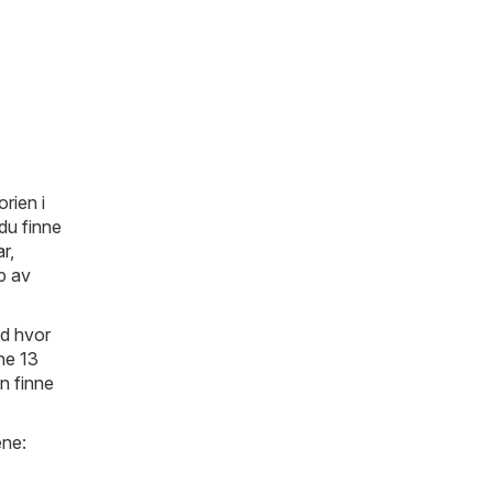
rien i
 du finne
ar
,
pp av
ed hvor
ne 13
an finne
ene: