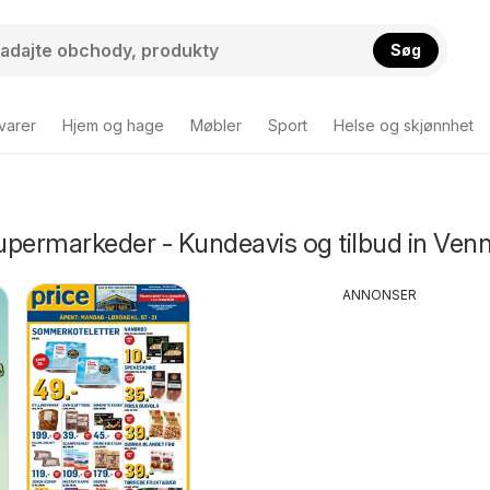
Søg
varer
Hjem og hage
Møbler
Sport
Helse og skjønnhet
upermarkeder - Kundeavis og tilbud in Ven
ANNONSER