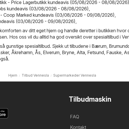
tikk - Price Lagerbutikk kundeavis (05/08/2026 - 08/08/2026
obs kundeavis (03/08/2026 - 08/08/2026)
,
- Coop Marked kundeavis (03/08/2026 - 09/08/2026)
,
undeavis (03/08/2026 - 09/08/2026)
,
 komforten av ditt eget hjem og handle deretter i butikken hvor du
isen. Hos oss vil du alltid ha god oversikt over spesialtilbud i Ve
så gunstige spesialtilbud. Sjekk ut tilbudene i
Bærum
,
Brumundd
sker
,
Åkrehamn
,
Ås
,
Elverum
,
Bryne
,
Alta
,
Fetsund
,
Fauske
,
As
gså.
Hjem
Tilbud Vennesla
Supermarkeder Vennesla
Tilbudmaskin
FAQ
Kontakt