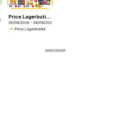
Price Lagerbutikk
26
05/08/2026 - 08/08/2026
kundeavis
Price Lagerbutikk
ANNONSER