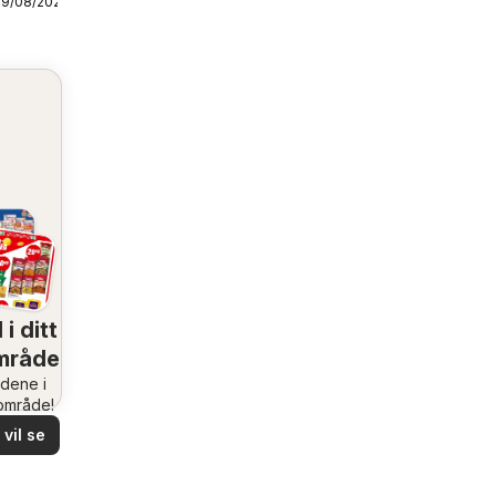
09/08/2026
 i ditt
mråde
udene i
rområde!
vil se