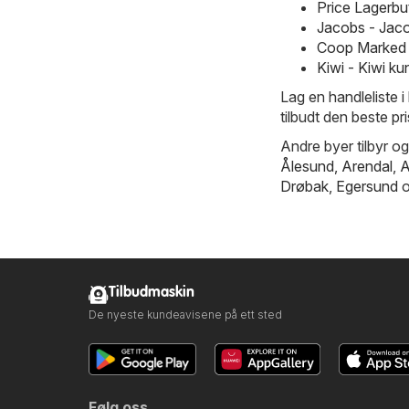
Price Lagerbu
Jacobs - Jac
Coop Marked 
Kiwi - Kiwi k
Lag en handleliste i
tilbudt den beste pr
Andre byer tilbyr og
Ålesund
,
Arendal
,
A
Drøbak
,
Egersund
o
Tilbudmaskin
De nyeste kundeavisene på ett sted
Følg oss