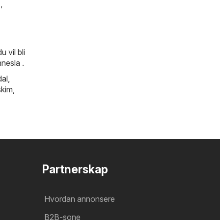
)
,
 vil bli
nnesla .
al
,
kim
,
Partnerskap
Hvordan annonsere
B2B-sone