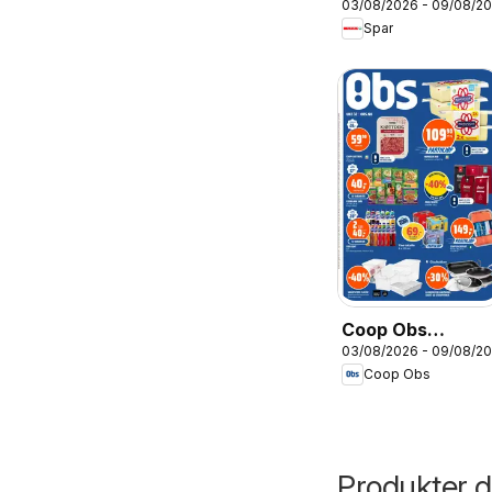
03/08/2026 - 09/08/2
Spar
Coop Obs
03/08/2026 - 09/08/2
kundeavis
Coop Obs
Produkter du