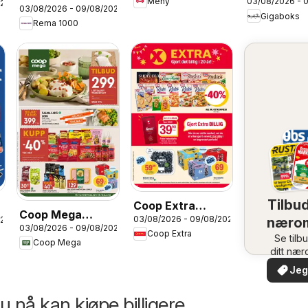
03/08/2026 - 
Meny
kundeavis
026
03/08/2026 - 09/08/2026
kundeavis
Gigaboks
Rema 1000
Tilbud
Coop Extra
Coop Mega
03/08/2026 - 09/08/2026
026
næro
kundeavis
03/08/2026 - 09/08/2026
kundeavis
Coop Extra
Se tilb
Coop Mega
ditt næ
Jeg 
 nå kan kjøpe billigere