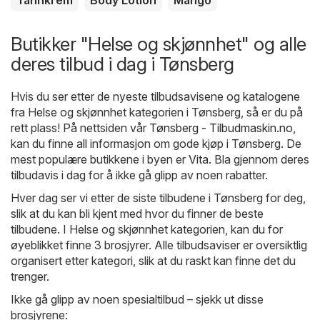
Tannkrem
Body Lotion
Mango
Butikker "Helse og skjønnhet" og alle
deres tilbud i dag i Tønsberg
Hvis du ser etter de nyeste tilbudsavisene og katalogene
fra Helse og skjønnhet kategorien i Tønsberg, så er du på
rett plass! På nettsiden vår
Tønsberg - Tilbudmaskin.no
,
kan du finne all informasjon om gode kjøp i Tønsberg. De
mest populære butikkene i byen er
Vita
. Bla gjennom deres
tilbudavis i dag for å ikke gå glipp av noen rabatter.
Hver dag ser vi etter de siste tilbudene i Tønsberg for deg,
slik at du kan bli kjent med hvor du finner de beste
tilbudene. I Helse og skjønnhet kategorien, kan du for
øyeblikket finne 3 brosjyrer. Alle tilbudsaviser er oversiktlig
organisert etter kategori, slik at du raskt kan finne det du
trenger.
Ikke gå glipp av noen spesialtilbud – sjekk ut disse
brosjyrene: