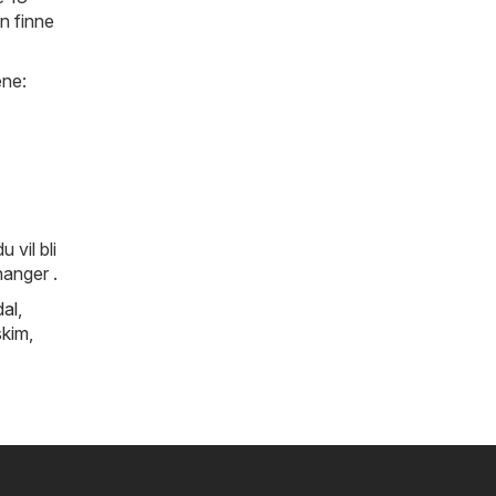
an finne
ene:
 vil bli
nanger .
al
,
kim
,