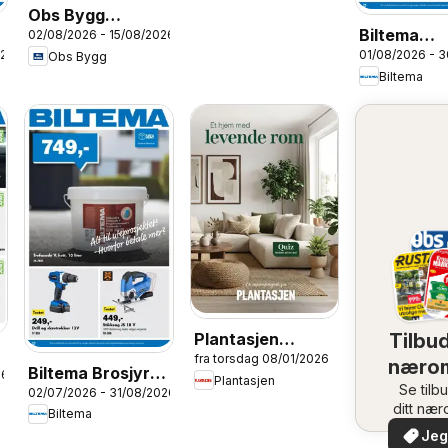
Obs Bygg
Biltema
02/08/2026 - 15/08/2026
kundeavis
026
01/08/2026 - 
Obs Bygg
Månedsbro
Biltema
August - N
Tilbud
Plantasjen
fra torsdag 08/01/2026
kundeavis
næro
Biltema Brosjyre
26
Plantasjen
Se tilb
02/07/2026 - 31/08/2026
Bygg - National
ditt næ
Biltema
Jeg 