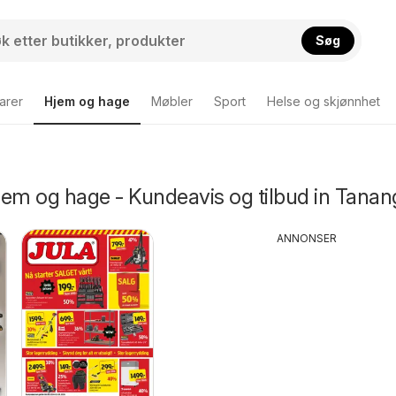
Søg
arer
Hjem og hage
Møbler
Sport
Helse og skjønnhet
jem og hage - Kundeavis og tilbud in Tanan
ANNONSER