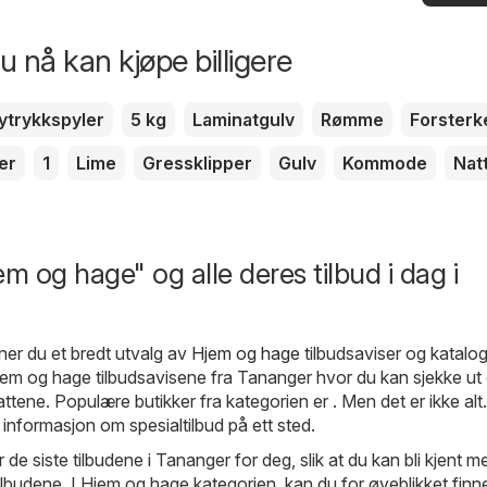
 nå kan kjøpe billigere
ytrykkspyler
5 kg
Laminatgulv
Rømme
Forsterk
er
1
Lime
Gressklipper
Gulv
Kommode
Nat
m og hage" og alle deres tilbud i dag i
ner du et bredt utvalg av
Hjem og hage
tilbudsaviser og katalog
em og hage tilbudsavisene fra Tananger hvor du kan sjekke ut 
tene. Populære butikker fra kategorien er . Men det er ikke alt
 informasjon om spesialtilbud på ett sted.
r de siste tilbudene i Tananger for deg, slik at du kan bli kjent 
tilbudene. I Hjem og hage kategorien, kan du for øyeblikket finn