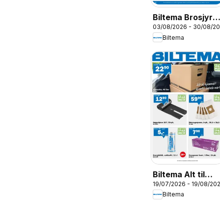
Biltema Brosjyre
03/08/2026 - 30/08/2
Skolestart -
Biltema
National
Biltema Alt til
19/07/2026 - 19/08/20
hverdagen
Biltema