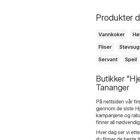
Produkter du
Vannkoker
Hø
Fliser
Støvsug
Servant
Speil
Butikker "Hje
Tananger
På nettsiden vår fin
gjennom de siste Hj
kampanjene og rabat
finner all nødvendig
Hver dag ser vi ette
du finner de beste 