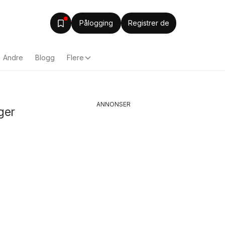
Pålogging
Registrer de
Andre
Blogg
Flere
ANNONSER
ger