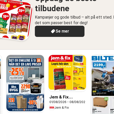
tilbudene
Kampanjer og gode tilbud – alt på ett sted. 
det som passer best for deg!
Se mer
Jem & Fix
01/08/2026 - 08/08/2026
kundeavis
Jem & Fix