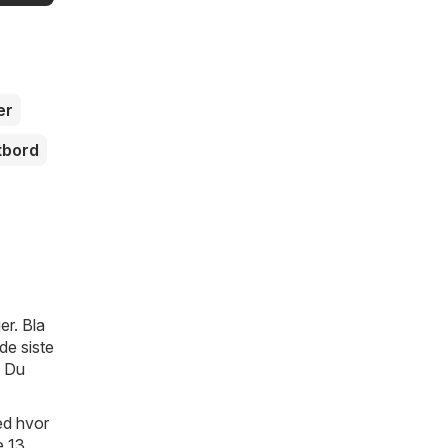
er
tbord
er. Bla
de siste
. Du
med hvor
e 13