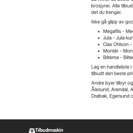
brosjyrer. Alle tilbu
det du trenger.
Ikke gå glipp av god
Megaflis - M
Jula - Jula k
Clas Ohlson -
Montér - Mont
Biltema - Bil
Lag en handleliste i
tilbudt den beste pr
Andre byer tilbyr og
Ålesund
,
Arendal
,
A
Drøbak
,
Egersund
o
Tilbudmaskin