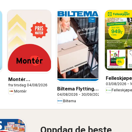
Felleskjøpe
Montér
03/08/2026 - 
kundeavis
fra tirsdag 04/08/2026
kundeavis
Biltema Flytting
Felleskjøpe
Montér
04/08/2026 - 30/09/2026
og oppbevaring
Biltema
Oppdag de beste