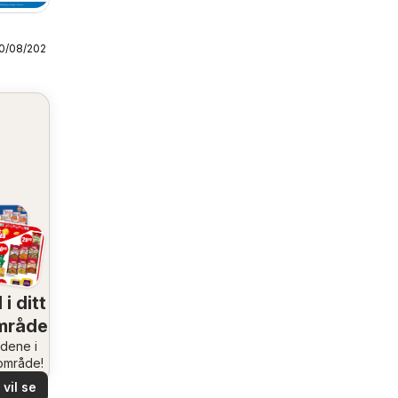
30/08/2026
sjyre
ational
 i ditt
mråde
udene i
rområde!
vil se