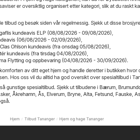
dsaviser er oversiktlig organisert etter kategori, slik at du raskt k
e tilbud og besøk siden vår regelmessig. Sjekk ut disse brosjyr
egaflis kundeavis ELP (08/08/2026 - 09/08/2026)
,
undeavis (06/08/2026 - 02/09/2026)
,
 Clas Ohlson kundeavis (fra onsdag 05/08/2026)
,
ér kundeavis (fra tirsdag 04/08/2026)
,
tema Flytting og oppbevaring (04/08/2026 - 30/09/2026)
.
 komforten av ditt eget hjem og handle deretter i butikken hvor du
isen. Hos oss vil du alltid ha god oversikt over spesialtilbud i Ta
så gunstige spesialtilbud. Sjekk ut tilbudene i
Bærum
,
Brumundd
sker
,
Åkrehamn
,
Ås
,
Elverum
,
Bryne
,
Alta
,
Fetsund
,
Fauske
,
As
gså.
Hjem
Tilbud Tananger
Hjem og hage Tananger