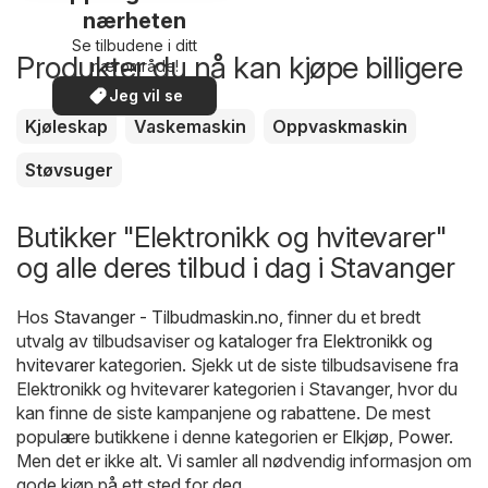
nærheten
Se tilbudene i ditt
Produkter du nå kan kjøpe billigere
nærområde!
Jeg vil se
Kjøleskap
Vaskemaskin
Oppvaskmaskin
Støvsuger
Butikker "Elektronikk og hvitevarer"
og alle deres tilbud i dag i Stavanger
Hos
Stavanger - Tilbudmaskin.no
, finner du et bredt
utvalg av tilbudsaviser og kataloger fra
Elektronikk og
hvitevarer
kategorien. Sjekk ut de siste tilbudsavisene fra
Elektronikk og hvitevarer kategorien i Stavanger, hvor du
kan finne de siste kampanjene og rabattene. De mest
populære butikkene i denne kategorien er
Elkjøp
,
Power
.
Men det er ikke alt. Vi samler all nødvendig informasjon om
gode kjøp på ett sted for deg.