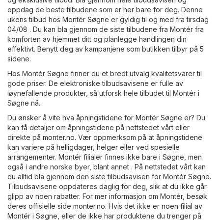
oppdag de beste tilbudene som er her bare for deg. Denne
ukens tilbud hos Montér Søgne er gyldig til og med fra tirsdag
04/08 . Du kan bla gjennom de siste tilbudene fra Montér fra
komforten av hjemmet ditt og planlegge handlingen din
effektivt. Benytt deg av kampanjene som butikken tilbyr på 5
sidene.
Hos Montér Søgne finner du et bredt utvalg kvalitetsvarer til
gode priser. De elektroniske tilbudsavisene er fulle av
iøynefallende produkter, så utforsk hele tilbudet til Montér i
Søgne nå.
Du ønsker å vite hva åpningstidene for Montér Søgne er? Du
kan få detaljer om åpningstidene på nettstedet vårt eller
direkte på
monter.no
. Vær oppmerksom på at åpningstidene
kan variere på helligdager, helger eller ved spesielle
arrangementer. Montér filialer finnes ikke bare i Søgne, men
også i andre norske byer, blant annet . På nettstedet vårt kan
du alltid bla gjennom den siste tilbudsavisen for Montér Søgne.
Tilbudsavisene oppdateres daglig for deg, slik at du ikke går
glipp av noen rabatter. For mer informasjon om Montér, besøk
deres offisielle side
monter.no
. Hvis det ikke er noen filial av
Montér i Søgne, eller de ikke har produktene du trenger på