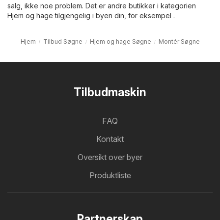
salg, ikke noe problem. Det er andre butikker i kategorien
Hjem og hage
tilgjengelig i byen din, for eksempel .
Hjem
Tilbud Søgne
Hjem og hage Søgne
Montér Søgne
Tilbudmaskin
FAQ
Kontakt
Oversikt over byer
Produktliste
Partnerskap