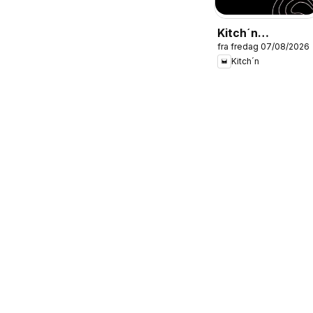
Kitch´n
fra fredag 07/08/2026
kundeavis
Kitch´n