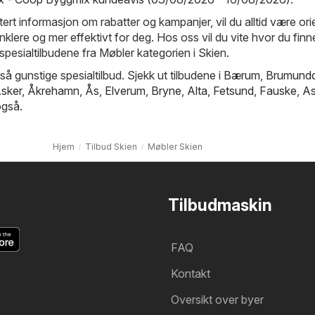
rt informasjon om rabatter og kampanjer, vil du alltid være ori
enklere og mer effektivt for deg. Hos oss vil du vite hvor du finn
spesialtilbudene fra Møbler kategorien i Skien.
så gunstige spesialtilbud. Sjekk ut tilbudene i
Bærum
,
Brumundd
sker
,
Åkrehamn
,
Ås
,
Elverum
,
Bryne
,
Alta
,
Fetsund
,
Fauske
,
As
gså.
Hjem
Tilbud Skien
Møbler Skien
Tilbudmaskin
FAQ
Kontakt
Oversikt over byer