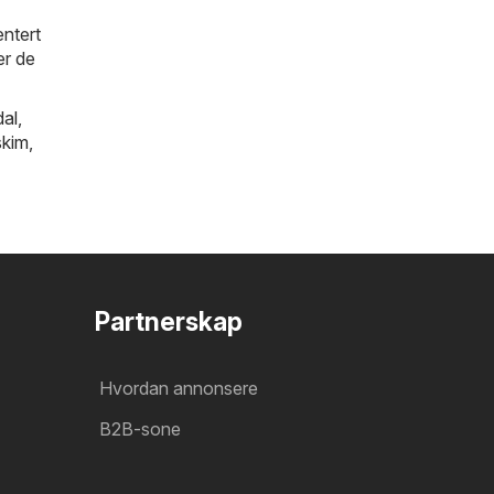
entert
er de
al
,
kim
,
Partnerskap
Hvordan annonsere
B2B-sone