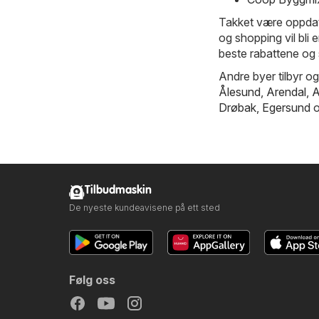
Takket være oppdate
og shopping vil bli 
beste rabattene og 
Andre byer tilbyr og
Ålesund
,
Arendal
,
A
Drøbak
,
Egersund
o
Tilbudmaskin
De nyeste kundeavisene på ett sted
Følg oss