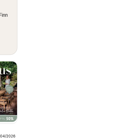
Finn
/04/2026
asjon