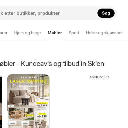
Søg
arer
Hjem og hage
Møbler
Sport
Helse og skjønnhet
bler - Kundeavis og tilbud in Skien
ANNONSER