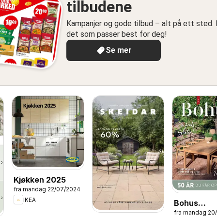
tilbudene
Kampanjer og gode tilbud – alt på ett sted. 
det som passer best for deg!
Se mer
Kjøkken 2025
fra mandag 22/07/2024
IKEA
Bohus
fra mandag 20
Hageinspir