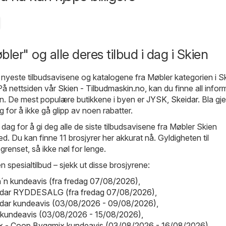
ler" og alle deres tilbud i dag i Skien
e nyeste tilbudsavisene og katalogene fra Møbler kategorien i S
 På nettsiden vår
Skien - Tilbudmaskin.no
, kan du finne all info
en. De mest populære butikkene i byen er
JYSK
,
Skeidar
. Bla g
ag for å ikke gå glipp av noen rabatter.
 dag for å gi deg alle de siste tilbudsavisene fra Møbler Skien
ed. Du kan finne 11 brosjyrer her akkurat nå. Gyldigheten til
grenset, så ikke nøl for lenge.
n spesialtilbud – sjekk ut disse brosjyrene:
ch´n kundeavis (fra fredag 07/08/2026)
,
eidar RYDDESALG (fra fredag 07/08/2026)
,
idar kundeavis (03/08/2026 - 09/08/2026)
,
kundeavis (03/08/2026 - 15/08/2026)
,
 - Coop Byggmix kundeavis (03/08/2026 - 16/08/2026)
.