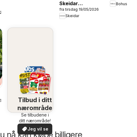
Skeidar
Bohus
2026
fra tirsdag 19/05/2026
Hagekatalog
026
Skeidar
2026
Tilbud i ditt
6
nærområde
Se tilbudene i
ditt nærområde!
Jeg vil se
 nå kan kjøpe billigere