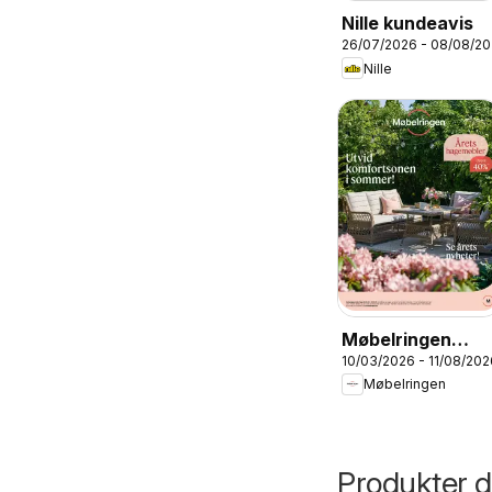
Nille kundeavis
26/07/2026 - 08/08/2
Nille
Møbelringen
10/03/2026 - 11/08/202
Årets
Møbelringen
hagemøbler
Produkter du