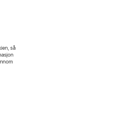
kien, så
rmasjon
jennom