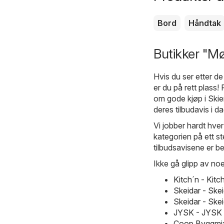
Bord
Håndtak
Butikker "Møb
Hvis du ser etter d
er du på rett plass!
om gode kjøp i Ski
deres tilbudavis i d
Vi jobber hardt hver
kategorien på ett st
tilbudsavisene er be
Ikke gå glipp av noe
Kitch´n - Kit
Skeidar - Sk
Skeidar - Ske
JYSK - JYSK 
Coop Byggmix