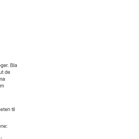
ger. Bla
ut de
ma
om
ten til
ene:
)
,