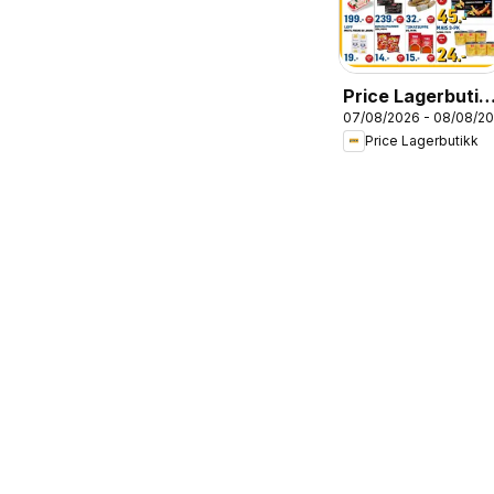
Price Lagerbutik
07/08/2026 - 08/08/2
kundeavis
Price Lagerbutikk