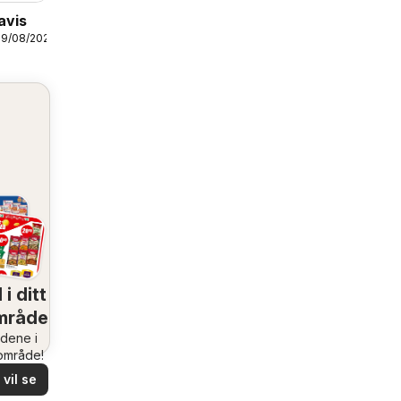
avis
09/08/2026
 i ditt
mråde
udene i
rområde!
vil se