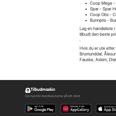
Coop Mega - 
Spar - Spar 
Coop Obs - C
Bunnpris - Bu
Lag en handleliste i
tilbudt den beste pr
.
Hvis du er ute etter
Brumunddal
,
Ålesu
Fauske
,
Askim
,
Drø
Tilbudmaskin
De nyeste kundeavisene på ett sted