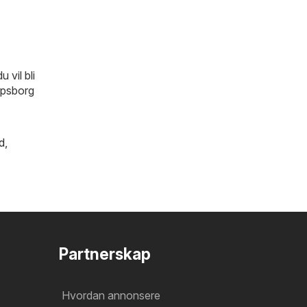
 vil bli
arpsborg
d
,
Partnerskap
Hvordan annonsere