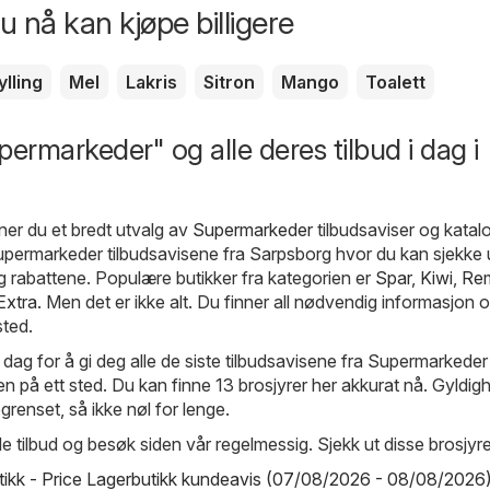
 nå kan kjøpe billigere
ylling
Mel
Lakris
Sitron
Mango
Toalett
permarkeder" og alle deres tilbud i dag i
ner du et bredt utvalg av
Supermarkeder
tilbudsaviser og katalo
permarkeder tilbudsavisene fra Sarpsborg hvor du kan sjekke 
 rabattene. Populære butikker fra kategorien er
Spar
,
Kiwi
,
Re
Extra
. Men det er ikke alt. Du finner all nødvendig informasjon 
sted.
 dag for å gi deg alle de siste tilbudsavisene fra Supermarkeder
 på ett sted. Du kan finne 13 brosjyrer her akkurat nå. Gyldighe
grenset, så ikke nøl for lenge.
e tilbud og besøk siden vår regelmessig. Sjekk ut disse brosjyr
tikk - Price Lagerbutikk kundeavis (07/08/2026 - 08/08/2026