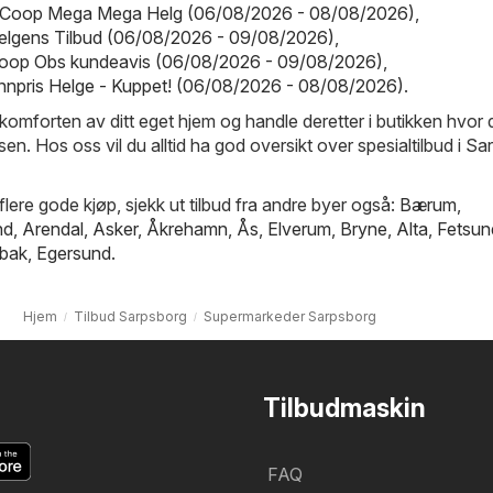
Coop Mega Mega Helg (06/08/2026 - 08/08/2026)
,
Helgens Tilbud (06/08/2026 - 09/08/2026)
,
oop Obs kundeavis (06/08/2026 - 09/08/2026)
,
nnpris Helge - Kuppet! (06/08/2026 - 08/08/2026)
.
 komforten av ditt eget hjem og handle deretter i butikken hvor du
isen. Hos oss vil du alltid ha god oversikt over spesialtilbud i S
 flere gode kjøp, sjekk ut tilbud fra andre byer også:
Bærum
,
nd
,
Arendal
,
Asker
,
Åkrehamn
,
Ås
,
Elverum
,
Bryne
,
Alta
,
Fetsun
bak
,
Egersund
.
Hjem
Tilbud Sarpsborg
Supermarkeder Sarpsborg
Tilbudmaskin
FAQ