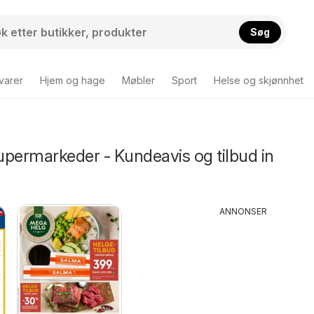
Søg
varer
Hjem og hage
Møbler
Sport
Helse og skjønnhet
upermarkeder - Kundeavis og tilbud in
ANNONSER