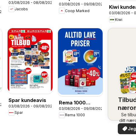
03/08/2026 - 08/08/2026
kundeavis
03/08/2026 - 09/08/2026
kundeavis
k
Kiwi kunde
Jacobs
Coop Marked
026
03/08/2026 - 
Kiwi
Tilbud
Spar kundeavis
Rema 1000
026
03/08/2026 - 09/08/2026
næro
03/08/2026 - 09/08/2026
kundeavis
Spar
Se tilb
Rema 1000
ditt næ
Jeg 