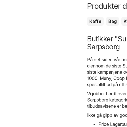
Produkter du
Kaffe
Bag
K
Butikker "Su
Sarpsborg
På nettsiden vår fin
gjennom de siste Su
siste kampanjene og
1000
,
Meny
,
Coop 
spesialtilbud på ett 
Vi jobber hardt hver
Sarpsborg kategorien
tilbudsavisene er be
Ikke gå glipp av god
Price Lagerbu