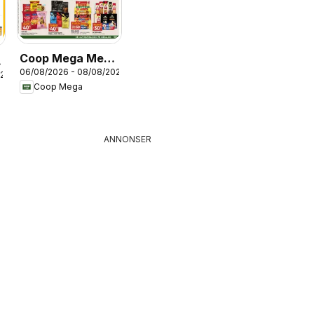
Coop Mega Mega
k
06/08/2026 - 08/08/2026
Helg
026
Coop Mega
ANNONSER