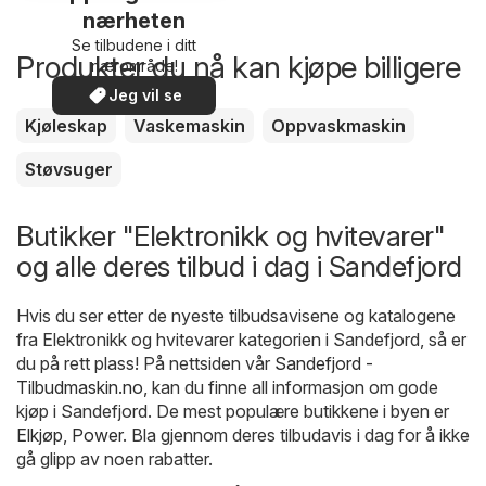
nærheten
Se tilbudene i ditt
Produkter du nå kan kjøpe billigere
nærområde!
Jeg vil se
Kjøleskap
Vaskemaskin
Oppvaskmaskin
Støvsuger
Butikker "Elektronikk og hvitevarer"
og alle deres tilbud i dag i Sandefjord
Hvis du ser etter de nyeste tilbudsavisene og katalogene
fra Elektronikk og hvitevarer kategorien i Sandefjord, så er
du på rett plass! På nettsiden vår
Sandefjord -
Tilbudmaskin.no
, kan du finne all informasjon om gode
kjøp i Sandefjord. De mest populære butikkene i byen er
Elkjøp
,
Power
. Bla gjennom deres tilbudavis i dag for å ikke
gå glipp av noen rabatter.