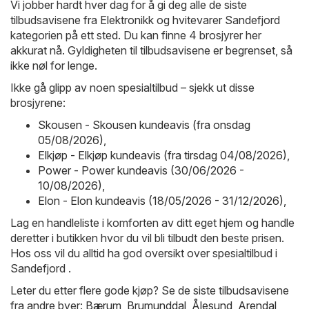
Vi jobber hardt hver dag for å gi deg alle de siste
tilbudsavisene fra Elektronikk og hvitevarer Sandefjord
kategorien på ett sted. Du kan finne 4 brosjyrer her
akkurat nå. Gyldigheten til tilbudsavisene er begrenset, så
ikke nøl for lenge.
Ikke gå glipp av noen spesialtilbud – sjekk ut disse
brosjyrene:
Skousen - Skousen kundeavis (fra onsdag
05/08/2026)
,
Elkjøp - Elkjøp kundeavis (fra tirsdag 04/08/2026)
,
Power - Power kundeavis (30/06/2026 -
10/08/2026)
,
Elon - Elon kundeavis (18/05/2026 - 31/12/2026)
,
Lag en handleliste i komforten av ditt eget hjem og handle
deretter i butikken hvor du vil bli tilbudt den beste prisen.
Hos oss vil du alltid ha god oversikt over spesialtilbud i
Sandefjord .
Leter du etter flere gode kjøp? Se de siste tilbudsavisene
fra andre byer:
Bærum
,
Brumunddal
,
Ålesund
,
Arendal
,