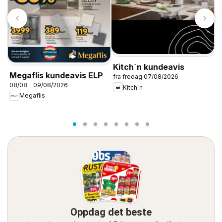
Kitch´n kundeavis
Megaflis kundeavis ELP
fra fredag 07/08/2026
S
08/08 - 09/08/2026
Kitch´n
f
Megaflis
Oppdag det beste