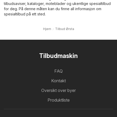
tilbudsaviser, kataloger, moteblader og ukentlige spesialtilbud
for deg. På denne måten kan du finne all informasjon om
spesialtilbud på ett sted.
Hjem
Tilbud Ørsta
Tilbudmaskin
FAQ
Kontakt
Oversikt over byer
Produktliste