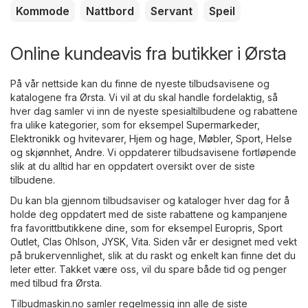
Kommode
Nattbord
Servant
Speil
Online kundeavis fra butikker i Ørsta
På vår nettside kan du finne de nyeste tilbudsavisene og
katalogene fra Ørsta. Vi vil at du skal handle fordelaktig, så
hver dag samler vi inn de nyeste spesialtilbudene og rabattene
fra ulike kategorier, som for eksempel
Supermarkeder
,
Elektronikk og hvitevarer
,
Hjem og hage
,
Møbler
,
Sport
,
Helse
og skjønnhet
,
Andre
. Vi oppdaterer tilbudsavisene fortløpende
slik at du alltid har en oppdatert oversikt over de siste
tilbudene.
Du kan bla gjennom tilbudsaviser og kataloger hver dag for å
holde deg oppdatert med de siste rabattene og kampanjene
fra favorittbutikkene dine, som for eksempel
Europris
,
Sport
Outlet
,
Clas Ohlson
,
JYSK
,
Vita
. Siden vår er designet med vekt
på brukervennlighet, slik at du raskt og enkelt kan finne det du
leter etter. Takket være oss, vil du spare både tid og penger
med tilbud fra Ørsta.
Tilbudmaskin.no samler regelmessig inn alle de siste