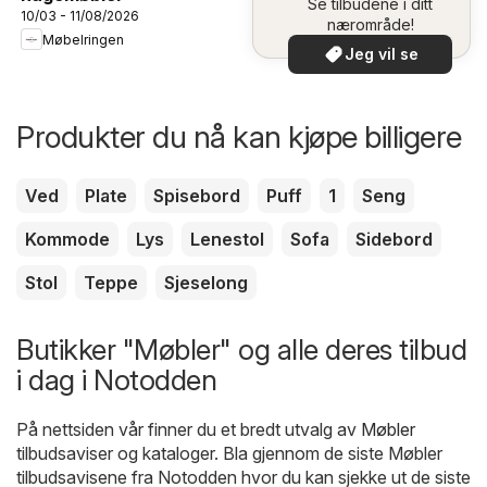
Se tilbudene i ditt
10/03 - 11/08/2026
nærområde!
Møbelringen
Jeg vil se
Produkter du nå kan kjøpe billigere
Ved
Plate
Spisebord
Puff
1
Seng
Kommode
Lys
Lenestol
Sofa
Sidebord
Stol
Teppe
Sjeselong
Butikker "Møbler" og alle deres tilbud
i dag i Notodden
På nettsiden vår finner du et bredt utvalg av
Møbler
tilbudsaviser og kataloger. Bla gjennom de siste Møbler
tilbudsavisene fra Notodden hvor du kan sjekke ut de siste