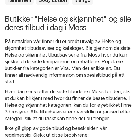
Tannkrem
Body Lotion
Mango
Butikker "Helse og skjønnhet" og alle
deres tilbud i dag i Moss
På nettsiden vår finner du et bredt utvalg av
Helse og
skjønnhet
tilbudsaviser og kataloger. Bla gjennom de siste
Helse og skjønnhet tilbudsavisene fra Moss hvor du kan
sjekke ut de siste kampanjene og rabattene. Populære
butikker fra kategorien er
Vita
. Men det er ikke alt. Du
finner all nødvendig informasjon om spesialtilbud på ett
sted.
Hver dag ser vi etter de siste tilbudene i Moss for deg, slik
at du kan bli kjent med hvor du finner de beste tilbudene. I
Helse og skjønnhet kategorien, kan du for øyeblikket finne
3 brosjyrer. Alle tilbudsaviser er oversiktlig organisert etter
kategori, slik at du raskt kan finne det du trenger.
Ikke gå glipp av gode tilbud og besøk siden vår
regelmessig. Sjekk ut disse brosjyrene: