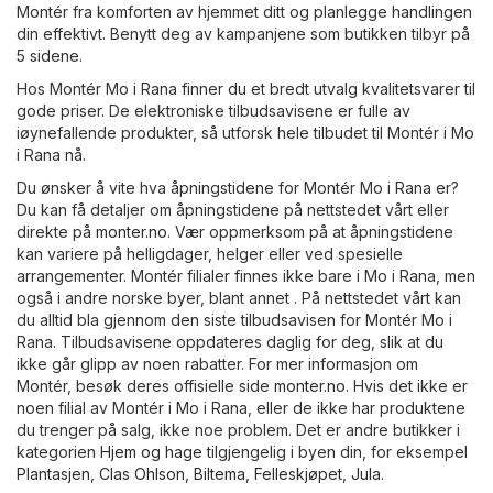
Montér fra komforten av hjemmet ditt og planlegge handlingen
din effektivt. Benytt deg av kampanjene som butikken tilbyr på
5 sidene.
Hos Montér Mo i Rana finner du et bredt utvalg kvalitetsvarer til
gode priser. De elektroniske tilbudsavisene er fulle av
iøynefallende produkter, så utforsk hele tilbudet til Montér i Mo
i Rana nå.
Du ønsker å vite hva åpningstidene for Montér Mo i Rana er?
Du kan få detaljer om åpningstidene på nettstedet vårt eller
direkte på
monter.no
. Vær oppmerksom på at åpningstidene
kan variere på helligdager, helger eller ved spesielle
arrangementer. Montér filialer finnes ikke bare i Mo i Rana, men
også i andre norske byer, blant annet . På nettstedet vårt kan
du alltid bla gjennom den siste tilbudsavisen for Montér Mo i
Rana. Tilbudsavisene oppdateres daglig for deg, slik at du
ikke går glipp av noen rabatter. For mer informasjon om
Montér, besøk deres offisielle side
monter.no
. Hvis det ikke er
noen filial av Montér i Mo i Rana, eller de ikke har produktene
du trenger på salg, ikke noe problem. Det er andre butikker i
kategorien
Hjem og hage
tilgjengelig i byen din, for eksempel
Plantasjen
,
Clas Ohlson
,
Biltema
,
Felleskjøpet
,
Jula
.