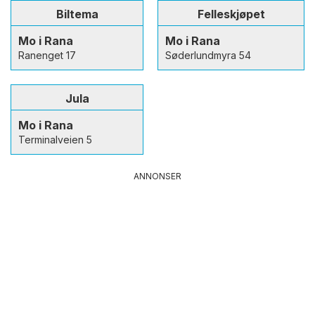
Biltema
Felleskjøpet
Mo i Rana
Mo i Rana
Ranenget 17
Søderlundmyra 54
Jula
Mo i Rana
Terminalveien 5
ANNONSER