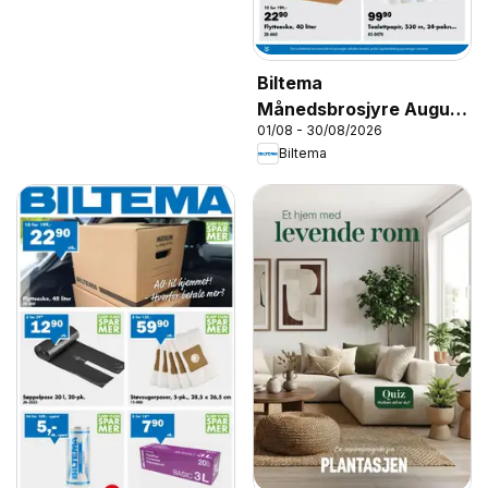
Biltema
Månedsbrosjyre August
01/08 - 30/08/2026
- National
Biltema