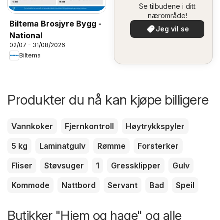
Se tilbudene i ditt
nærområde!
Biltema Brosjyre Bygg -
Jeg vil se
National
02/07 - 31/08/2026
Biltema
Produkter du nå kan kjøpe billigere
Vannkoker
Fjernkontroll
Høytrykkspyler
5 kg
Laminatgulv
Rømme
Forsterker
Fliser
Støvsuger
1
Gressklipper
Gulv
Kommode
Nattbord
Servant
Bad
Speil
Butikker "Hjem og hage" og alle