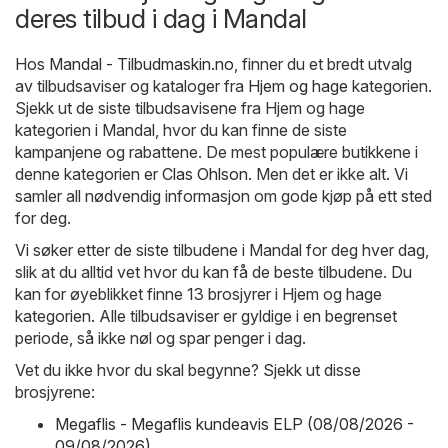
deres tilbud i dag i Mandal
Hos
Mandal - Tilbudmaskin.no
, finner du et bredt utvalg
av tilbudsaviser og kataloger fra
Hjem og hage
kategorien.
Sjekk ut de siste tilbudsavisene fra Hjem og hage
kategorien i Mandal, hvor du kan finne de siste
kampanjene og rabattene. De mest populære butikkene i
denne kategorien er
Clas Ohlson
. Men det er ikke alt. Vi
samler all nødvendig informasjon om gode kjøp på ett sted
for deg.
Vi søker etter de siste tilbudene i Mandal for deg hver dag,
slik at du alltid vet hvor du kan få de beste tilbudene. Du
kan for øyeblikket finne 13 brosjyrer i Hjem og hage
kategorien. Alle tilbudsaviser er gyldige i en begrenset
periode, så ikke nøl og spar penger i dag.
Vet du ikke hvor du skal begynne? Sjekk ut disse
brosjyrene:
Megaflis - Megaflis kundeavis ELP (08/08/2026 -
09/08/2026)
,