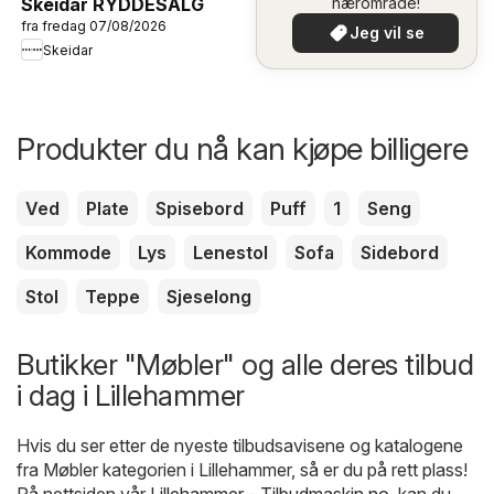
nærområde!
Skeidar RYDDESALG
fra fredag 07/08/2026
Jeg vil se
Skeidar
Produkter du nå kan kjøpe billigere
Ved
Plate
Spisebord
Puff
1
Seng
Kommode
Lys
Lenestol
Sofa
Sidebord
Stol
Teppe
Sjeselong
Butikker "Møbler" og alle deres tilbud
i dag i Lillehammer
Hvis du ser etter de nyeste tilbudsavisene og katalogene
fra Møbler kategorien i Lillehammer, så er du på rett plass!