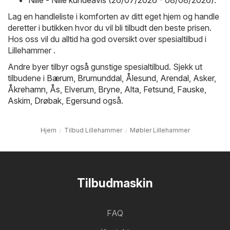
Nille - Nille kundeavis (26/07/2026 - 08/08/2026)
.
Lag en handleliste i komforten av ditt eget hjem og handle
deretter i butikken hvor du vil bli tilbudt den beste prisen.
Hos oss vil du alltid ha god oversikt over spesialtilbud i
Lillehammer .
Andre byer tilbyr også gunstige spesialtilbud. Sjekk ut
tilbudene i
Bærum
,
Brumunddal
,
Ålesund
,
Arendal
,
Asker
,
Åkrehamn
,
Ås
,
Elverum
,
Bryne
,
Alta
,
Fetsund
,
Fauske
,
Askim
,
Drøbak
,
Egersund
også.
Hjem
Tilbud Lillehammer
Møbler Lillehammer
Tilbudmaskin
FAQ