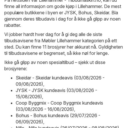
På nettsiden vår
Lillehammer - Tilbudmaskin.no
, kan du
finne all informasjon om gode kjøp i Lillehammer. De mest
populære butikkene i byen er
JYSK
,
Bohus
,
Skeidar
. Bla
gjennom deres tilbudavis i dag for å ikke gå glipp av noen
rabatter.
Vi jobber hardt hver dag for å gi deg alle de siste
tilbudsavisene fra Møbler Lillehammer kategorien på ett
sted. Du kan finne 11 brosjyrer her akkurat nå. Gyldigheten
til tilbudsavisene er begrenset, så ikke nøl for lenge.
Ikke gå glipp av noen spesialtilbud – sjekk ut disse
brosjyrene:
Skeidar - Skeidar kundeavis (03/08/2026 -
09/08/2026)
,
JYSK - JYSK kundeavis (03/08/2026 -
15/08/2026)
,
Coop Byggmix - Coop Byggmix kundeavis
(03/08/2026 - 16/08/2026)
,
Bohus - Bohus kundeavis (29/07/2026 -
06/09/2026)
,