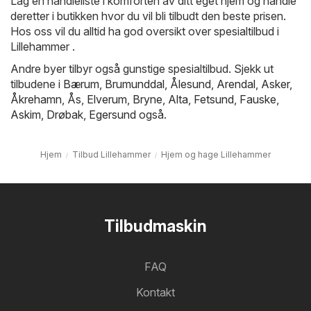
Lag en handleliste i komforten av ditt eget hjem og handle
deretter i butikken hvor du vil bli tilbudt den beste prisen.
Hos oss vil du alltid ha god oversikt over spesialtilbud i
Lillehammer .
Andre byer tilbyr også gunstige spesialtilbud. Sjekk ut
tilbudene i
Bærum
,
Brumunddal
,
Ålesund
,
Arendal
,
Asker
,
Åkrehamn
,
Ås
,
Elverum
,
Bryne
,
Alta
,
Fetsund
,
Fauske
,
Askim
,
Drøbak
,
Egersund
også.
Hjem
Tilbud Lillehammer
Hjem og hage Lillehammer
Tilbudmaskin
FAQ
Kontakt