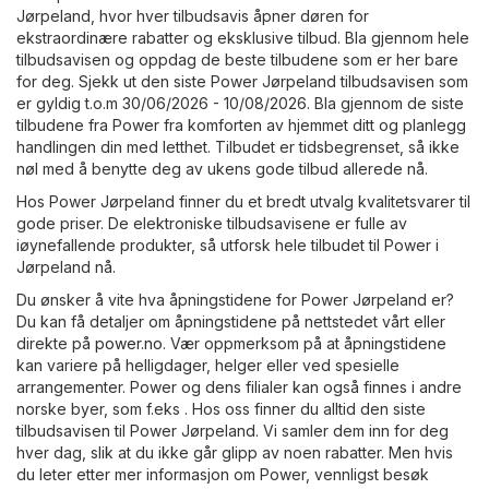
Jørpeland, hvor hver tilbudsavis åpner døren for
ekstraordinære rabatter og eksklusive tilbud. Bla gjennom hele
tilbudsavisen og oppdag de beste tilbudene som er her bare
for deg. Sjekk ut den siste Power Jørpeland tilbudsavisen som
er gyldig t.o.m 30/06/2026 - 10/08/2026. Bla gjennom de siste
tilbudene fra Power fra komforten av hjemmet ditt og planlegg
handlingen din med letthet. Tilbudet er tidsbegrenset, så ikke
nøl med å benytte deg av ukens gode tilbud allerede nå.
Hos Power Jørpeland finner du et bredt utvalg kvalitetsvarer til
gode priser. De elektroniske tilbudsavisene er fulle av
iøynefallende produkter, så utforsk hele tilbudet til Power i
Jørpeland nå.
Du ønsker å vite hva åpningstidene for Power Jørpeland er?
Du kan få detaljer om åpningstidene på nettstedet vårt eller
direkte på
power.no
. Vær oppmerksom på at åpningstidene
kan variere på helligdager, helger eller ved spesielle
arrangementer. Power og dens filialer kan også finnes i andre
norske byer, som f.eks . Hos oss finner du alltid den siste
tilbudsavisen til Power Jørpeland. Vi samler dem inn for deg
hver dag, slik at du ikke går glipp av noen rabatter. Men hvis
du leter etter mer informasjon om Power, vennligst besøk