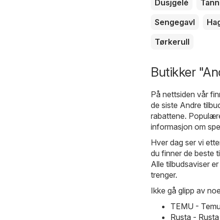
Dusjgelé
Tann
Sengegavl
Ha
Tørkerull
Butikker "And
På nettsiden vår fin
de siste Andre tilb
rabattene. Populære 
informasjon om spesi
Hver dag ser vi ette
du finner de beste t
Alle tilbudsaviser er
trenger.
Ikke gå glipp av noe
TEMU - Temu 
Rusta - Rust