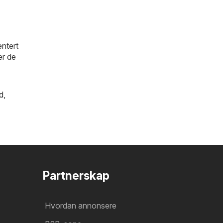
entert
er de
d
,
Partnerskap
Hvordan annonsere