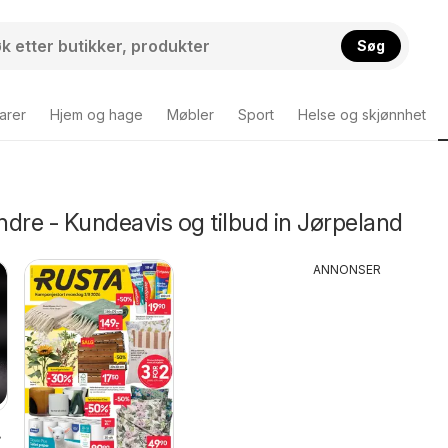
Søg
arer
Hjem og hage
Møbler
Sport
Helse og skjønnhet
dre - Kundeavis og tilbud in Jørpeland
ANNONSER