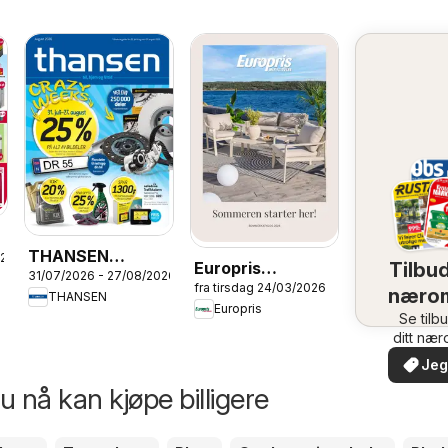
THANSEN
026
Tilbud
Europris
31/07/2026 - 27/08/2026
kundeavis
fra tirsdag 24/03/2026
Sommerkatalogen
næro
THANSEN
Europris
2026
Se tilb
ditt næ
Jeg 
 nå kan kjøpe billigere