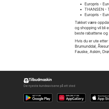
Europris - Eu
THANSEN - T
Europris - Eu
Takket være oppdate
og shopping vil bli 
beste rabattene og 
Hvis du er ute etter
Brumunddal
,
Ålesu
Fauske
,
Askim
,
Drø
Tilbudmaskin
De nyeste kundeavisene på ett sted