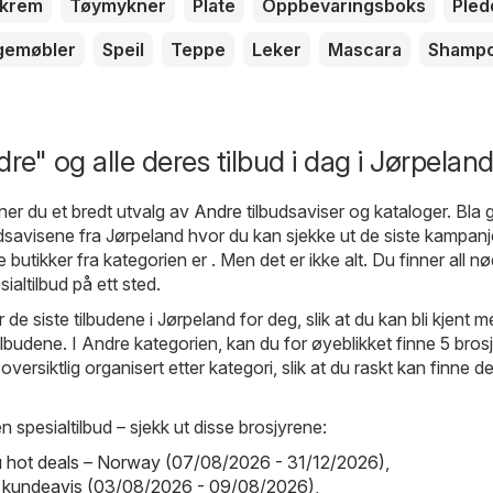
krem
Tøymykner
Plate
Oppbevaringsboks
Pled
gemøbler
Speil
Teppe
Leker
Mascara
Shamp
re" og alle deres tilbud i dag i Jørpelan
ner du et bredt utvalg av
Andre
tilbudsaviser og kataloger. Bla
udsavisene fra Jørpeland hvor du kan sjekke ut de siste kampan
butikker fra kategorien er . Men det er ikke alt. Du finner all n
altilbud på ett sted.
r de siste tilbudene i Jørpeland for deg, slik at du kan bli kjent 
ilbudene. I Andre kategorien, kan du for øyeblikket finne 5 brosj
 oversiktlig organisert etter kategori, slik at du raskt kan finne d
n spesialtilbud – sjekk ut disse brosjyrene:
hot deals – Norway (07/08/2026 - 31/12/2026)
,
a kundeavis (03/08/2026 - 09/08/2026)
,