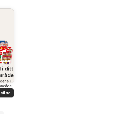
 i ditt
mråde
udene i
rområde!
vil se