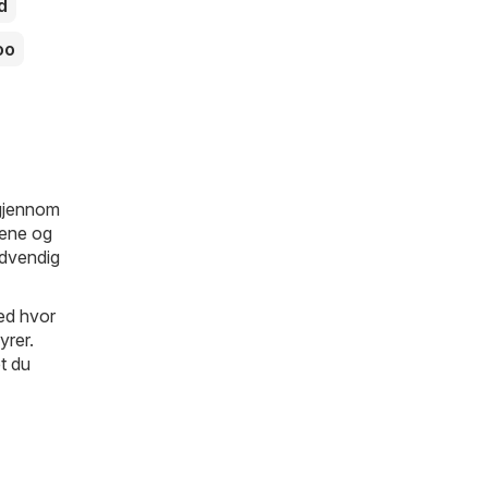
d
oo
d
 gjennom
jene og
ødvendig
med hvor
yrer.
et du