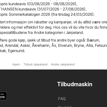
ropris kundeavis (03/08/2026 - 08/08/2026)
,
HANSEN kundeavis (31/07/2026 - 27/08/2026)
,
ropris Sommerkatalogen 2026 (fra tirsdag 24/03/2026)
.
rt informasjon om rabatter og kampanjer, vil du alltid være ori
enklere og mer effektivt for deg. Hos oss vil du vite hvor du finn
spesialtilbudene fra Andre kategorien i Jørpeland.
 flere gode kjøp, sjekk ut tilbud fra andre byer også:
Bærum
,
nd
,
Arendal
,
Asker
,
Åkrehamn
,
Ås
,
Elverum
,
Bryne
,
Alta
,
Fetsun
bak
,
Egersund
.
Hjem
Tilbud Jørpeland
Andre Jørpeland
Tilbudmaskin
FAQ