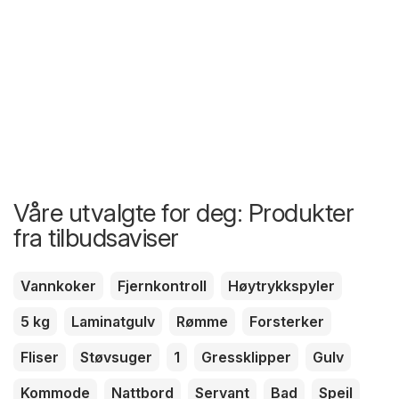
Våre utvalgte for deg: Produkter
fra tilbudsaviser
Vannkoker
Fjernkontroll
Høytrykkspyler
5 kg
Laminatgulv
Rømme
Forsterker
Fliser
Støvsuger
1
Gressklipper
Gulv
Kommode
Nattbord
Servant
Bad
Speil