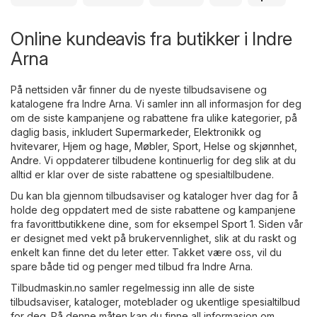
Online kundeavis fra butikker i Indre
Arna
På nettsiden vår finner du de nyeste tilbudsavisene og
katalogene fra Indre Arna. Vi samler inn all informasjon for deg
om de siste kampanjene og rabattene fra ulike kategorier, på
daglig basis, inkludert
Supermarkeder
,
Elektronikk og
hvitevarer
,
Hjem og hage
,
Møbler
,
Sport
,
Helse og skjønnhet
,
Andre
. Vi oppdaterer tilbudene kontinuerlig for deg slik at du
alltid er klar over de siste rabattene og spesialtilbudene.
Du kan bla gjennom tilbudsaviser og kataloger hver dag for å
holde deg oppdatert med de siste rabattene og kampanjene
fra favorittbutikkene dine, som for eksempel
Sport 1
. Siden vår
er designet med vekt på brukervennlighet, slik at du raskt og
enkelt kan finne det du leter etter. Takket være oss, vil du
spare både tid og penger med tilbud fra Indre Arna.
Tilbudmaskin.no samler regelmessig inn alle de siste
tilbudsaviser, kataloger, moteblader og ukentlige spesialtilbud
for deg. På denne måten kan du finne all informasjon om