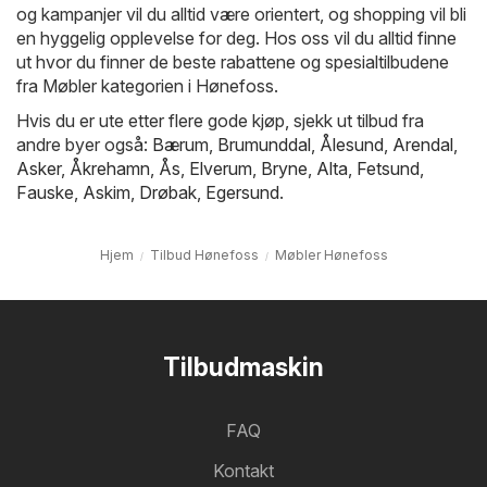
og kampanjer vil du alltid være orientert, og shopping vil bli
en hyggelig opplevelse for deg. Hos oss vil du alltid finne
ut hvor du finner de beste rabattene og spesialtilbudene
fra Møbler kategorien i Hønefoss.
Hvis du er ute etter flere gode kjøp, sjekk ut tilbud fra
andre byer også:
Bærum
,
Brumunddal
,
Ålesund
,
Arendal
,
Asker
,
Åkrehamn
,
Ås
,
Elverum
,
Bryne
,
Alta
,
Fetsund
,
Fauske
,
Askim
,
Drøbak
,
Egersund
.
Hjem
Tilbud Hønefoss
Møbler Hønefoss
Tilbudmaskin
FAQ
Kontakt