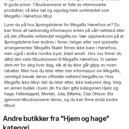
til gode priser. Tilbudsavisene er fulle av interessante
produkter, så ikke nøl og oppdag hele sortimentet som
Megaflis i Hønefoss tilbyr.
Lurer du på hva åpningstidene for Megaflis Hønefoss er? Du
kan finne all nødvendig informasjon enten på vårt nettsted eller
på det offisielle nettstedet
megaflis.no
. Vær oppmerksom på at
åpningstidene kan endres i ferier, helger eller ved spesielle
arrangementer. Megaflis filialer finnes ikke bare i Hønefoss,
men også i andre norske byer, blant annet . Hos oss finner du
alltid den siste tilbudsavisen til Megaflis Hønefoss. Vi samler
dem inn for deg hver dag, slik at du ikke går glipp av noen
rabatter. Men hvis du leter etter mer informasjon om Megaflis,
vennligst besøk deres offisielle nettsted
megaflis.no
. Hvis
Megaflis ikke tilbyr det du leter etter, ikke bekymre deg. Velg
en annen butikk i byen din fra den gitte kategorien
Hjem og
hage
:
Felleskjøpet
,
Montér
,
Jula
,
Biltema
,
Clas Ohlson
. Bla
gjennom tilbudsavisene deres, og du kan finne enda bedre
tilbud.
Andre butikker fra "Hjem og hage"
kategori