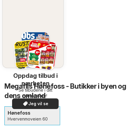
Oppdag tilbud i
nærheten
Megaflis Hønefoss - Butikker i byen og
Se tilbudene i ditt
dens omland
nærområde!
Jeg vil se
Hønefoss
Hvervenmoveien 60