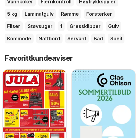
Vannkoker
Fjernkontroll
Høytrykkspyler
5 kg
Laminatgulv
Rømme
Forsterker
Fliser
Støvsuger
1
Gressklipper
Gulv
Kommode
Nattbord
Servant
Bad
Speil
Favorittkundeaviser